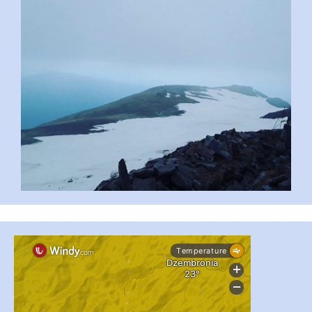
...
#PipIvanToday
pimrec_project