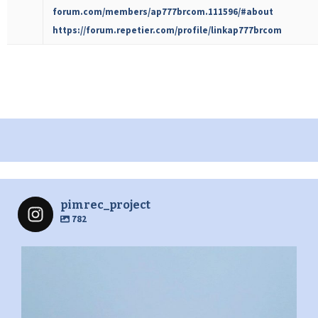
forum.com/members/ap777brcom.111596/#about
https://forum.repetier.com/profile/linkap777brcom
pimrec_project
782
pimrec_project