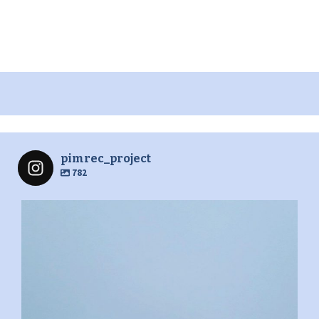
pimrec_project
782
pimrec_project