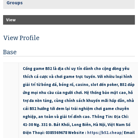
Groups
View
View Profile
Base
Cổng game B52 là địa chỉ uy tín dành cho cộng đồng yêu
thích cá cược và chơi game trực tuyến. Với nhiều loại hình
giải trí từ bóng đá, bóng rổ, casino, slot đến poker, B52 đáp
ứng mọi nhu cầu của người chơi. Hệ thống bảo mật cao, hỗ
trợ đa nền tảng, cùng chính sách khuyến mãi hấp dẫn, nhà
cái B52 hướng tới đem lại trải nghiệm chơi game chuyên
nghiệp, an toàn và giải trí đỉnh cao. Thông Tin: Địa Chỉ:
41-30 Ng. 331 Đ. Bát Khối, Long Biên, Hà Nội, Việt Nam Số
Điện Thoại: 0385569678 Website :
https://b52.cheap/
Email