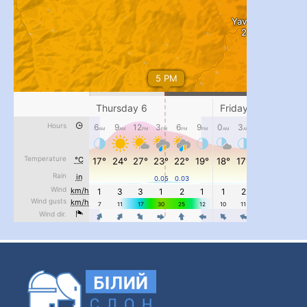
...
#PipIvanToday
pimrec_project