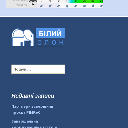
П
о
ш
у
к
Недавні записи
...
#PipIvanToday
:
Партнери завершили
pimrec_project
проєкт PIMReC
Завершальна
координаційна зустріч