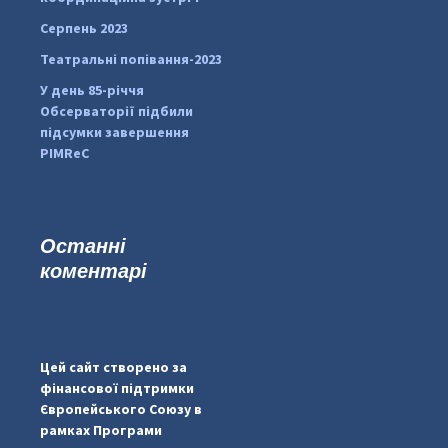
Серпень 2023
Театральні попівання-2023
У день 85-річчя
Обсерваторії підбили
підсумки завершення
PIMReC
Останні
коментарі
...
#PipIvanToday
pimrec_project
Цей сайт створено за
фінансової підтримки
Європейського Союзу в
рамках Програми