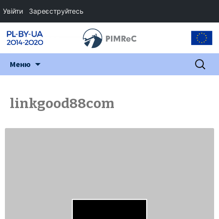
Увійти
Зареєструйтесь
Перейти
Пошук:
Меню
до
змісту
linkgood88com