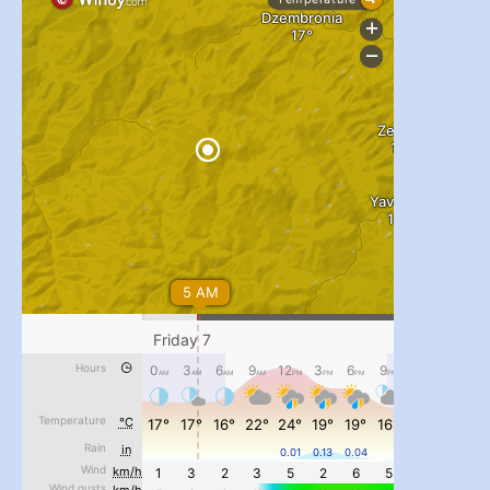
...
#PipIvanToday
pimrec_project