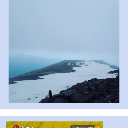
pimrec_project
...
#PipIvanToday
pimrec_project