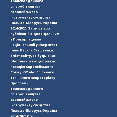
транскордонного
співробітництва
європейського
інструменту сусідства
Польща-Білорусь-Україна
2014-2020. За зміст всіх
публікацій відповідальним
є Прикарпацький
національний університет
імені Василя Стефаника.
Зміст сайту, за будь-яких
обставин, не відображає
позицію Європейського
Союзу, ОУ або Спільного
...
#PipIvanToday
технічного секретаріату
Програми
pimrec_project
транскордонного
співробітництва
європейського
інструменту сусідства
Польща-Білорусь-Україна
2014-2020 рр.