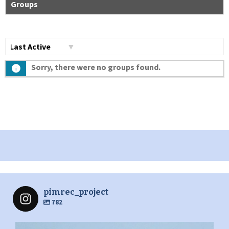
Groups
Сортувати
Sorry, there were no groups found.
по:
pimrec_project
782