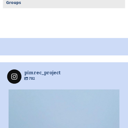
Groups
pimrec_project
782
pimrec_project