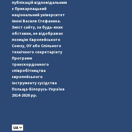
публікацій відповідальним
є Прикарпацький
національний університет
імені Василя Стефаника.
Зміст сайту, за будь-яких
обставин, не відображає
позицію Європейського
Союзу, ОУ або Спільного
...
#PipIvanToday
технічного секретаріату
Програми
pimrec_project
транскордонного
співробітництва
європейського
інструменту сусідства
Польща-Білорусь-Україна
2014-2020 рр.
C