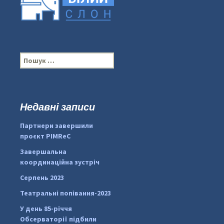
П
о
ш
у
к
Недавні записи
...
#PipIvanToday
:
Партнери завершили
pimrec_project
проєкт PIMReC
Завершальна
координаційна зустріч
Серпень 2023
Театральні попівання-2023
У день 85-річчя
Обсерваторії підбили