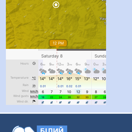
...
#PipIvanToday
pimrec_project