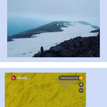
...
#PipIvanToday
pimrec_project