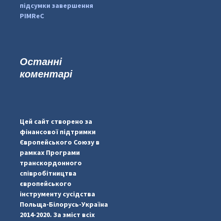
підсумки завершення
PIMReC
Останні
коментарі
...
#PipIvanToday
pimrec_project
Цей сайт створено за
фінансової підтримки
Європейського Союзу в
рамках Програми
транскордонного
співробітництва
європейського
інструменту сусідства
Польща-Білорусь-Україна
2014-2020. За зміст всіх