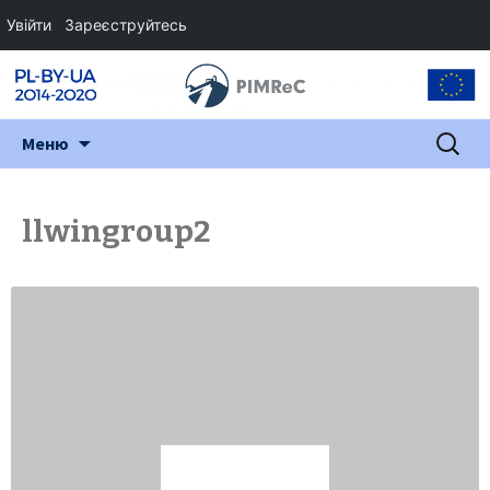
Увійти
Зареєструйтесь
Перейти
Пошук:
Меню
до
змісту
llwingroup2