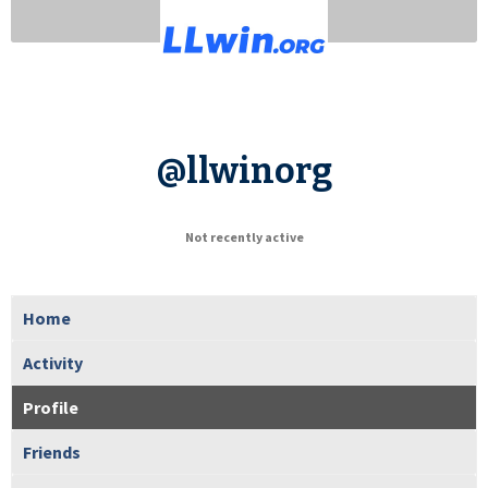
@llwinorg
Not recently active
Home
Activity
Profile
Friends