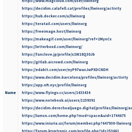
https://www.magcloud.com/user/llwinorg
https://decidim.calafell.cat/profiles/llwinorg/activity
https://hub.docker.com/u/llwinorg
https://teratail.com/users/llwinorg
https://freeimage.host/llwinorg
https://makeagif.com/user/llwinorg?ref=2MynCx
https://letterboxd.com/llwinorg/
https://fanclove.jp/profile/x1W18Q30Jb
https://gitlab.aicrowd.com/llwinorg
https://edabit.com/user/eyP97waxJwPXDCNDH
https://www.decidim.barcelona/profiles/llwinorg/activity
https://app.nft.nyc/profile/llwinorg
Name
https://www.flyingv.cc/users/1433434
https://www.notebook.ai/users/1259391
https://decidim.derechoaljuego.digital/profiles/llwinorg/ac
https://lamsn.com/home.php?mod=space&uid=1744675
https://www.iniuria.us/forum/member.php?647930-llwinorg
https://forum.kryptronic.com/profile.php?id=253461