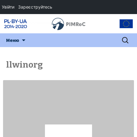
Увійти
Зареєструйтесь
Перейти
Пошук:
Меню
до
змісту
llwinorg