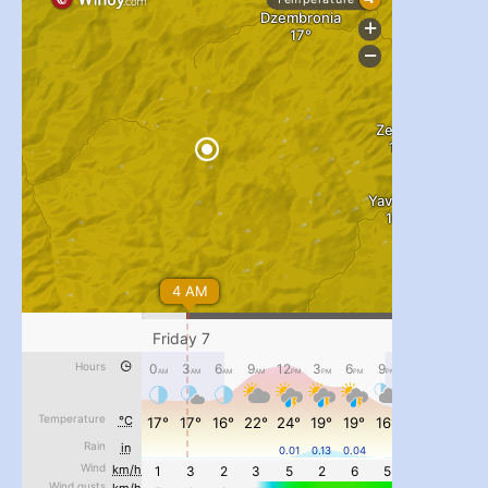
...
#PipIvanToday
pimrec_project