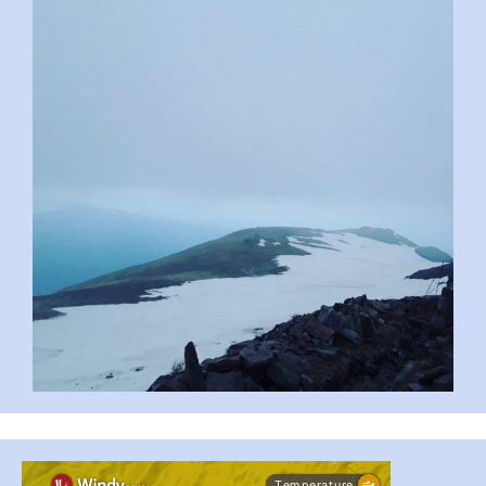
pimrec_project
...
#PipIvanToday
pimrec_project