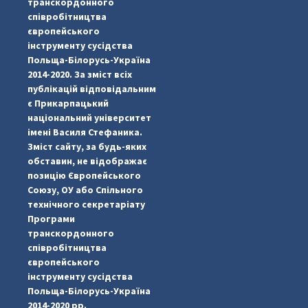
транскордонного
співробітництва
європейського
інструменту сусідства
Польща-Білорусь-Україна
2014-2020. За зміст всіх
публікацій відповідальним
є Прикарпацький
національний університет
імені Василя Стефаника.
Зміст сайту, за будь-яких
обставин, не відображає
позицію Європейського
Союзу, ОУ або Спільного
...
#PipIvanToday
технічного секретаріату
Програми
pimrec_project
транскордонного
співробітництва
європейського
інструменту сусідства
Польща-Білорусь-Україна
2014-2020 рр.