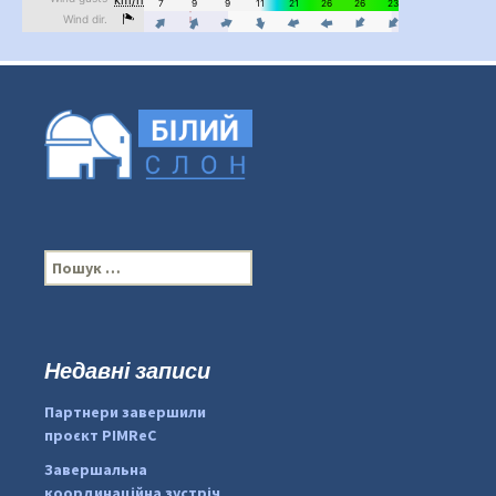
П
о
ш
у
к
Недавні записи
...
#PipIvanToday
:
Партнери завершили
pimrec_project
проєкт PIMReC
Завершальна
координаційна зустріч