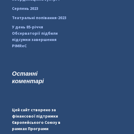
Серпень 2023
Театральні попівання-2023
У день 85-річчя
Обсерваторії підбили
підсумки завершення
PIMReC
Останні
коментарі
...
#PipIvanToday
pimrec_project
Цей сайт створено за
фінансової підтримки
Європейського Союзу в
рамках Програми