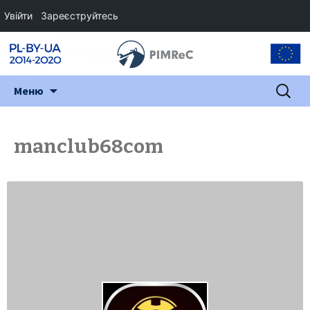
Увійти
Зареєструйтесь
Перейти
Пошук:
Меню
до
змісту
manclub68com