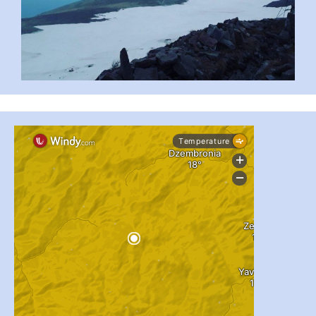
...
#PipIvanToday
pimrec_project