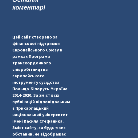
коментарі
#PipIvanToday
#PipIvanWeather
Цей сайт створено за
...

фінансової підтримки
Європейського Союзу в
pimrec_project
рамках Програми
транскордонного
співробітництва
європейського
інструменту сусідства
Польща-Білорусь-Україна
2014-2020. За зміст всіх
публікацій відповідальним
є Прикарпацький
національний університет
імені Василя Стефаника.
Зміст сайту, за будь-яких
обставин, не відображає