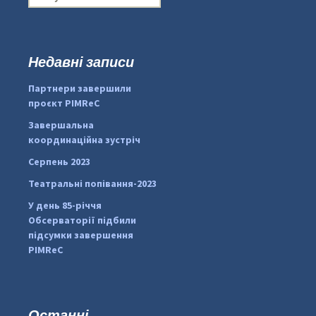
о
ш
у
к
Недавні записи
:
#PipIvanToday
#PipIvanWeather
Партнери завершили
...

проєкт PIMReC
pimrec_project
Завершальна
координаційна зустріч
Серпень 2023
Театральні попівання-2023
У день 85-річчя
Обсерваторії підбили
підсумки завершення
PIMReC
Останні