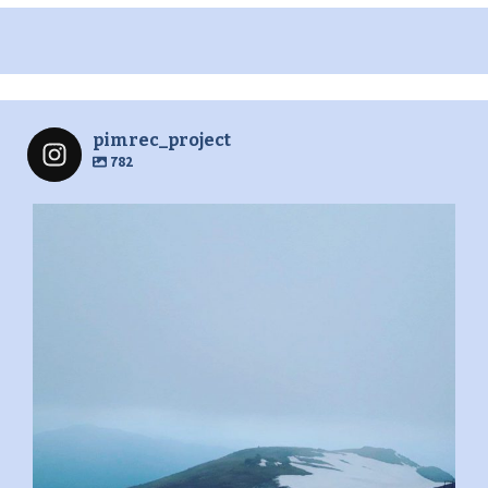
pimrec_project
782
pimrec_project