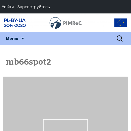
Увійти
Зареєструйтесь
Перейти
Пошук:
Меню
до
змісту
mb66spot2