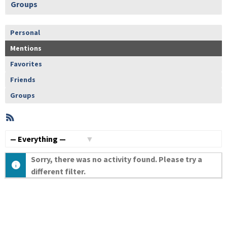
Groups
Personal
Mentions
Favorites
Friends
Groups
RSS
Member
Activities
Show:
Sorry, there was no activity found. Please try a
different filter.