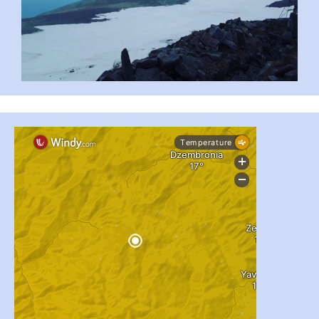
#PipIvanToday
#PipIvanWeather
...

pimrec_project