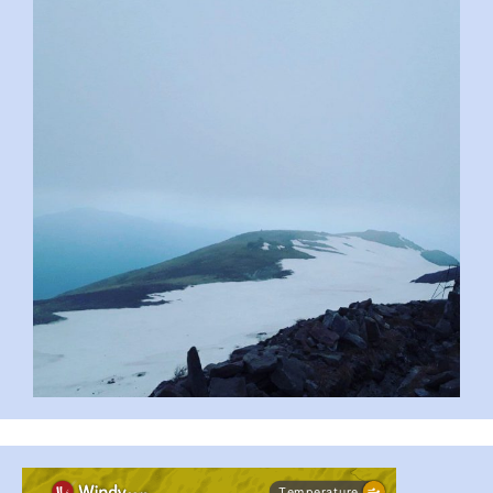
pimrec_project
...
#PipIvanToday
pimrec_project