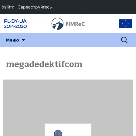
Увійти
Зареєструйтесь
Перейти
Пошук:
Меню
до
змісту
megadedektifcom