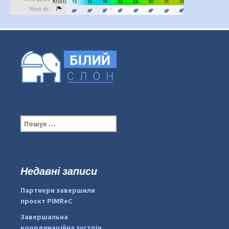
П
о
ш
у
к
Недавні записи
...
#PipIvanToday
:
Партнери завершили
pimrec_project
проєкт PIMReC
Завершальна
координаційна зустріч