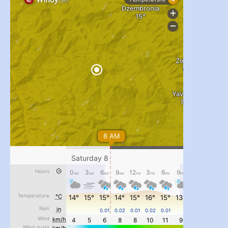
...
#PipIvanToday
pimrec_project