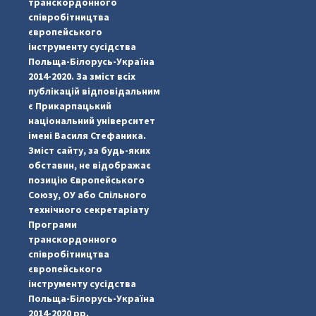
транскордонного
співробітництва
європейського
інструменту сусідства
Польща-Білорусь-Україна
2014-2020. За зміст всіх
публікацій відповідальним
є Прикарпацький
національний університет
імені Василя Стефаника.
Зміст сайту, за будь-яких
обставин, не відображає
позицію Європейського
Союзу, ОУ або Спільного
...
#PipIvanToday
технічного секретаріату
Програми
pimrec_project
транскордонного
співробітництва
європейського
інструменту сусідства
Польща-Білорусь-Україна
2014-2020 рр.