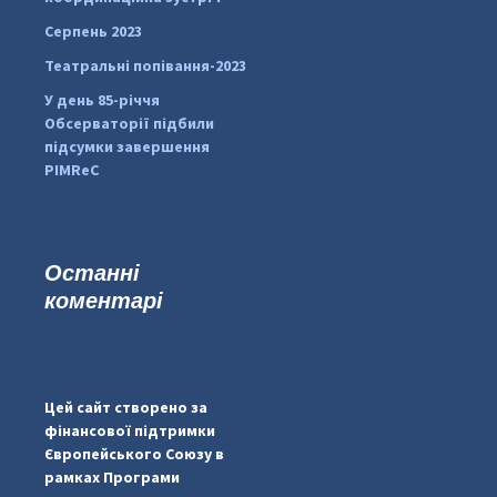
Серпень 2023
Театральні попівання-2023
У день 85-річчя
Обсерваторії підбили
підсумки завершення
PIMReC
Останні
коментарі
...
#PipIvanToday
pimrec_project
Цей сайт створено за
фінансової підтримки
Європейського Союзу в
рамках Програми