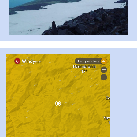
...
#PipIvanToday
pimrec_project