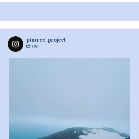
pimrec_project
782
pimrec_project