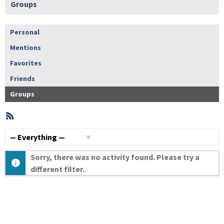
Groups
Personal
Mentions
Favorites
Friends
Groups
RSS
Member
Activities
Show:
Sorry, there was no activity found. Please try a
different filter.