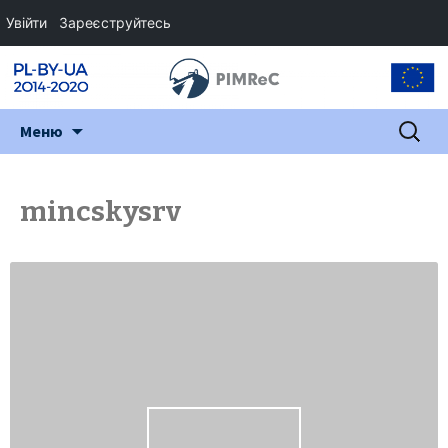
Увійти
Зареєструйтесь
Перейти
Пошук:
Меню
до
змісту
mincskysrv