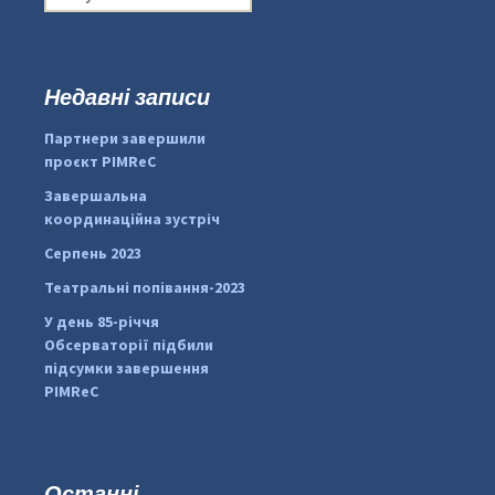
о
ш
у
к
Недавні записи
...
#PipIvanToday
:
Партнери завершили
pimrec_project
проєкт PIMReC
Завершальна
координаційна зустріч
Серпень 2023
Театральні попівання-2023
У день 85-річчя
Обсерваторії підбили
підсумки завершення
PIMReC
Останні