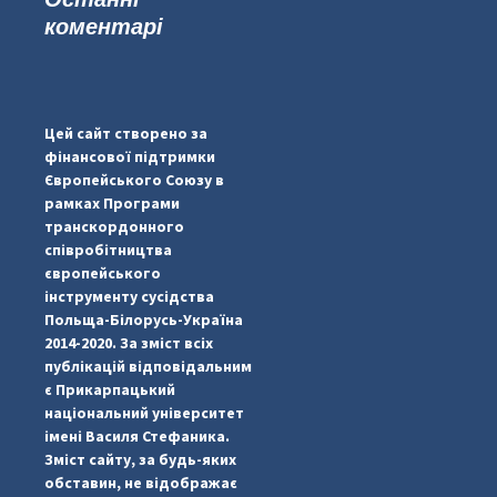
коментарі
...
#PipIvanToday
pimrec_project
Цей сайт створено за
фінансової підтримки
Європейського Союзу в
рамках Програми
транскордонного
співробітництва
європейського
інструменту сусідства
Польща-Білорусь-Україна
2014-2020. За зміст всіх
публікацій відповідальним
є Прикарпацький
національний університет
імені Василя Стефаника.
Зміст сайту, за будь-яких
обставин, не відображає