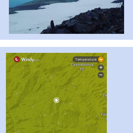
...
#PipIvanToday
pimrec_project