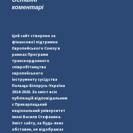
коментарі
...
#PipIvanToday
pimrec_project
Цей сайт створено за
фінансової підтримки
Європейського Союзу в
рамках Програми
транскордонного
співробітництва
європейського
інструменту сусідства
Польща-Білорусь-Україна
2014-2020. За зміст всіх
публікацій відповідальним
є Прикарпацький
національний університет
імені Василя Стефаника.
Зміст сайту, за будь-яких
обставин, не відображає