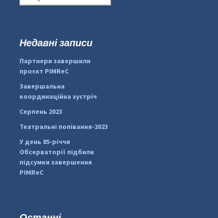
о
ш
у
к
Недавні записи
...
#PipIvanToday
:
Партнери завершили
pimrec_project
проєкт PIMReC
Завершальна
координаційна зустріч
Серпень 2023
Театральні попівання-2023
У день 85-річчя
Обсерваторії підбили
підсумки завершення
PIMReC
Останні