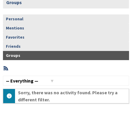
Groups
Personal
Mentions
Favorites
Friends
Groups
RSS
Member
Activities
Show:
Sorry, there was no activity found. Please try a
different filter.