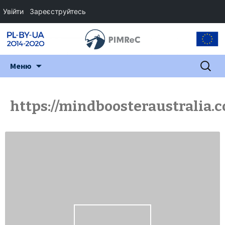
Увійти
Зареєструйтесь
Перейти
Пошук:
Меню
до
змісту
https://mindboosteraustralia.