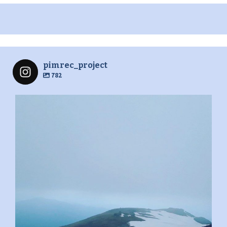
pimrec_project
782
pimrec_project