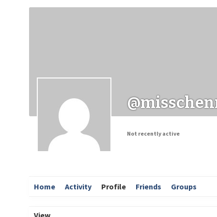
Заходи
Корисні матеріали
ЗМІ про PIMReC
@misschenn
Not recently active
Home
Activity
Profile
Friends
Groups
View