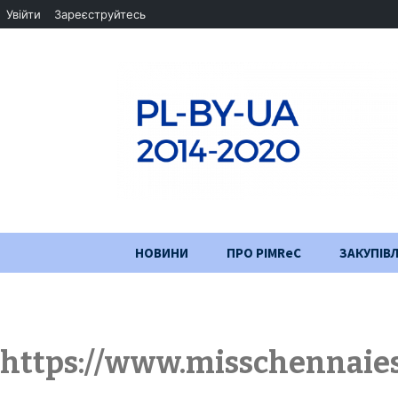
Увійти
Зареєструйтесь
Перейти
НОВИНИ
ПРО PIMReC
ЗАКУПІВЛ
до
змісту
Мета проєкту
Партнери
https://www.misschennaies
Хід проекту