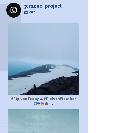
pimrec_project
782
pimrec_project
#PipIvanToday
#PipIvanWeather
...

pimrec_project