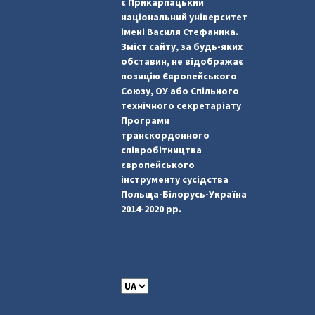
є Прикарпацький
національний університет
імені Василя Стефаника.
Зміст сайту, за будь-яких
обставин, не відображає
позицію Європейського
Союзу, ОУ або Спільного
технічного секретаріату
Програми
транскордонного
співробітництва
європейського
інструменту сусідства
Польща-Білорусь-Україна
2014-2020 рр.
C
h