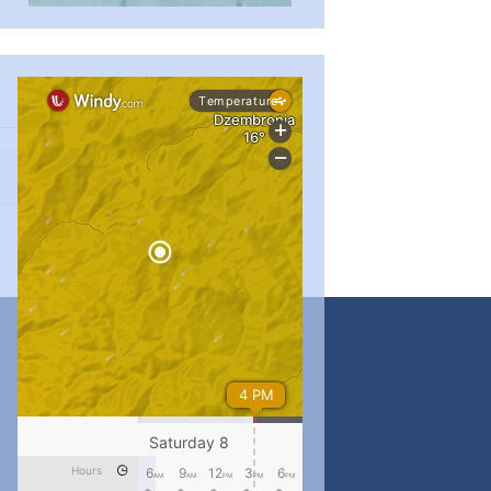
#PipIvanToday
#PipIvanWeather
...

pimrec_project