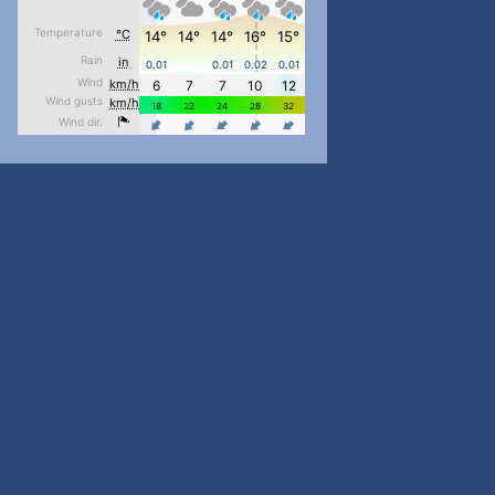
#PipIvanToday
#PipIvanWeather
...

pimrec_project
#PipIvanToday
#PipIvanWeather
...

pimrec_project