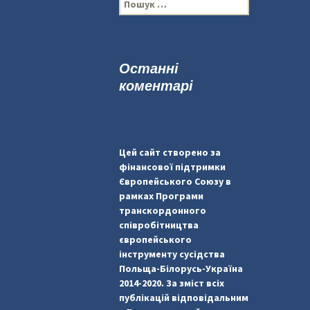
П
о
ш
у
к
Останні
:
коментарі
Цей сайт створено за
фінансової підтримки
Європейського Союзу в
рамках Програми
транскордонного
співробітництва
європейського
інструменту сусідства
Польща-Білорусь-Україна
2014-2020. За зміст всіх
публікацій відповідальним