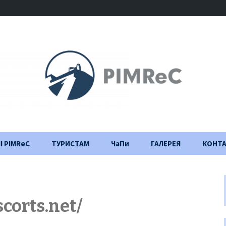
І PIMReC
ТУРИСТАМ
ЧаПи
ГАЛЕРЕЯ
КОНТ
Правила відвідування
Щоденник
будівництва
Важлива інформація
corts.net/