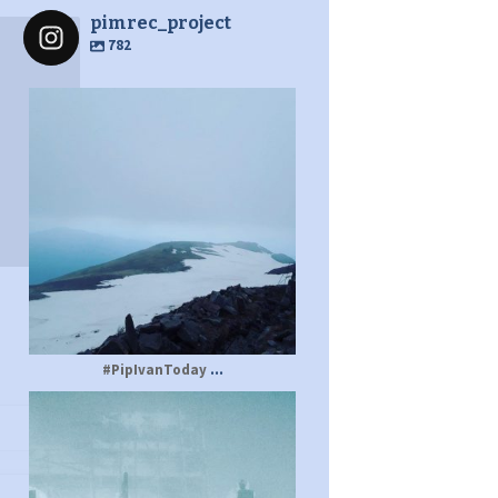
pimrec_project
782
pimrec_project
...
#PipIvanToday
pimrec_project