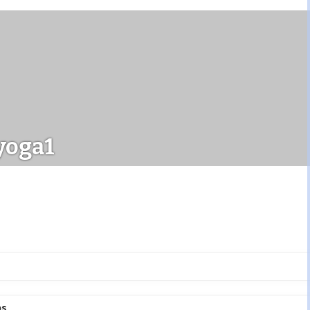
yoga1
ps