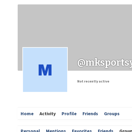
Заходи
Корисні матеріали
ЗМІ про PIMReC
@mksports
Not recently active
Home
Activity
Profile
Friends
Groups
Personal
Mentions
Favorites
Friends
Grou