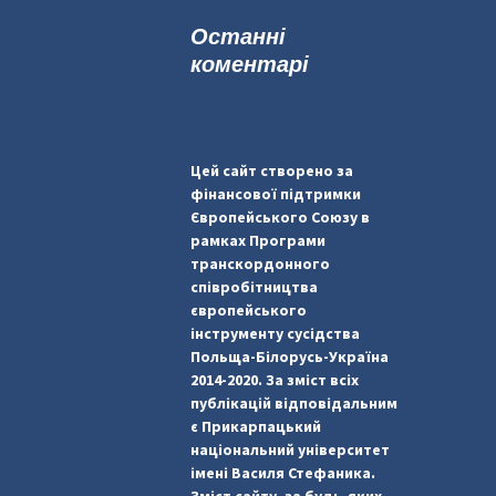
к
Останні
:
коментарі
Цей сайт створено за
фінансової підтримки
Європейського Союзу в
рамках Програми
транскордонного
співробітництва
європейського
інструменту сусідства
Польща-Білорусь-Україна
2014-2020. За зміст всіх
публікацій відповідальним
є Прикарпацький
національний університет
імені Василя Стефаника.