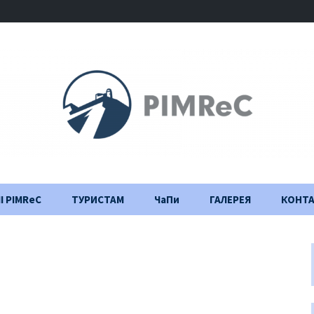
І PIMReC
ТУРИСТАМ
ЧаПи
ГАЛЕРЕЯ
КОНТ
Правила відвідування
Щоденник
будівництва
Важлива інформація