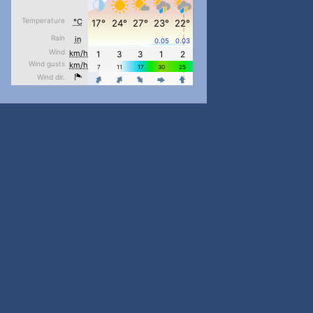
pimrec_project
...
#PipIvanToday
pimrec_project