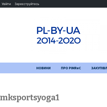
Увійти
Зареєструйтесь
Перейти
НОВИНИ
ПРО PIMReC
ЗАКУПІВЛ
до
змісту
Мета проєкту
Партнери
mksportsyoga1
Хід проекту