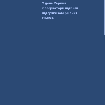
У день 85-річчя
Обсерваторії підбили
підсумки завершення
PIMReC