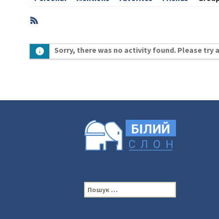
RSS
Member
Sorry, there was no activity found. Please try a 
Activities
П
о
ш
у