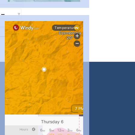
...
#PipIvanToday
pimrec_project
...
#PipIvanToday