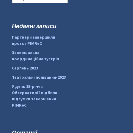
о
ш
у
к
Недавні записи
:
#PipIvanToday
#PipIvanWeather
Партнери завершили
...

проєкт PIMReC
pimrec_project
Завершальна
координаційна зустріч
Серпень 2023
Театральні попівання-2023
У день 85-річчя
Обсерваторії підбили
підсумки завершення
PIMReC
Останні