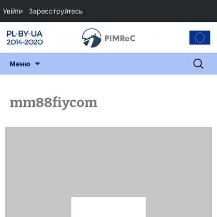
Увійти
Зареєструйтесь
Перейти
Пошук:
Меню
до
змісту
mm88fiycom