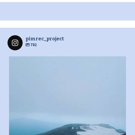
pimrec_project
782
pimrec_project