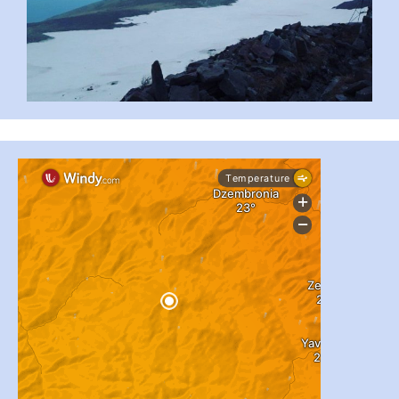
#PipIvanToday
#PipIvanWeather
...

pimrec_project