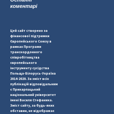
коментарі
#PipIvanToday
#PipIvanWeather
Цей сайт створено за
...

фінансової підтримки
Європейського Союзу в
pimrec_project
рамках Програми
транскордонного
співробітництва
європейського
інструменту сусідства
Польща-Білорусь-Україна
2014-2020. За зміст всіх
публікацій відповідальним
є Прикарпацький
національний університет
імені Василя Стефаника.
Зміст сайту, за будь-яких
обставин, не відображає