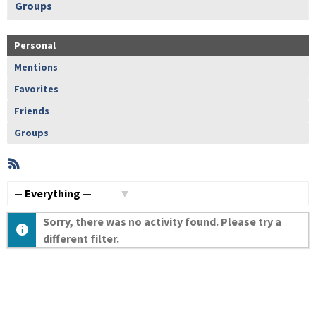
Groups
Personal
Mentions
Favorites
Friends
Groups
RSS
Member
Activities
Show:
Sorry, there was no activity found. Please try a
different filter.