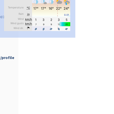
pimrec_project
987
/profile
...
#PipIvanToday
pimrec_project