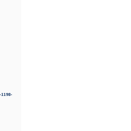
...
#PipIvanToday
pimrec_project
-1198-
...
#PipIvanToday
pimrec_project