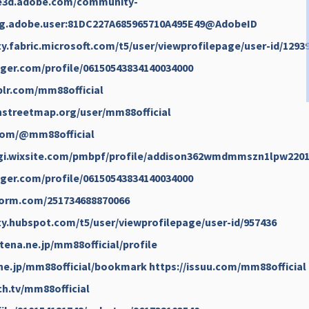
ce3d.adobe.com/community-
org.adobe.user:81DC227A685965710A495E49@AdobeID
y.fabric.microsoft.com/t5/user/viewprofilepage/user-id/1293
ger.com/profile/06150543834140034000
lr.com/mm88official
nstreetmap.org/user/mm88official
com/@mm88official
fgi.wixsite.com/pmbpf/profile/addison362wmdmmszn1lpw2201
ogger.com/profile/06150543834140034000
form.com/251734688870066
y.hubspot.com/t5/user/viewprofilepage/user-id/957436
atena.ne.jp/mm88official/profile
.ne.jp/mm88official/bookmark
https://issuu.com/mm88official
ch.tv/mm88official