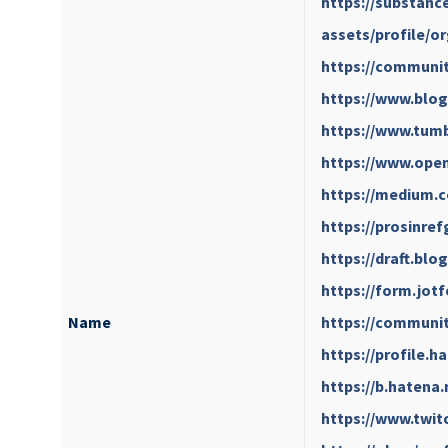
https://substan
assets/profile/
https://communit
https://www.blog
https://www.tumb
https://www.ope
https://medium.
https://prosinre
https://draft.bl
https://form.jot
Name
https://communit
https://profile.h
https://b.hatena
https://www.twit