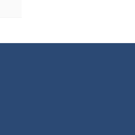
...
#PipIvanToday
pimrec_project