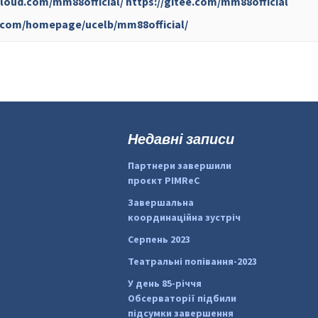
loud.com/mm88official/
https://gitee.com/mm88official
5.com/homepage/ucelb/mm88official/
Недавні записи
Партнери завершили
проєкт PIMReC
Завершальна
координаційна зустріч
Серпень 2023
Театральні попівання-2023
У день 85-річчя
Обсерваторії підбили
підсумки завершення