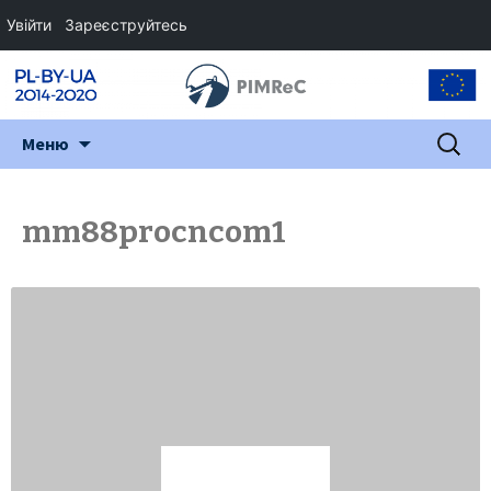
Увійти
Зареєструйтесь
Перейти
Пошук:
Меню
до
змісту
mm88procncom1