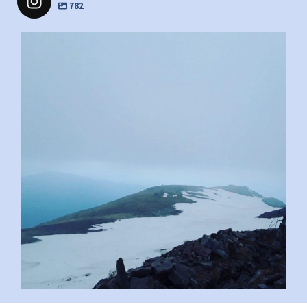
782
pimrec_project
...