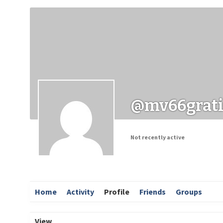
Заходи
Корисні матеріали
ЗМІ про PIMReC
@mv66grati
Not recently active
Home
Activity
Profile
Friends
Groups
View