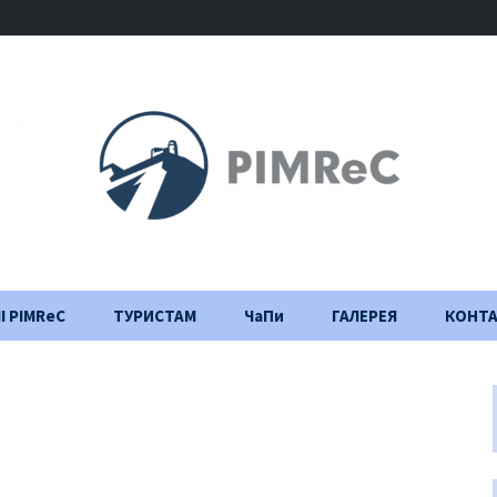
І PIMReC
ТУРИСТАМ
ЧаПи
ГАЛЕРЕЯ
КОНТ
Правила відвідування
Щоденник
будівництва
Важлива інформація