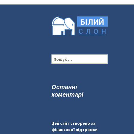
П
о
ш
у
к
Останні
:
коментарі
Цей сайт створено за
фінансової підтримки