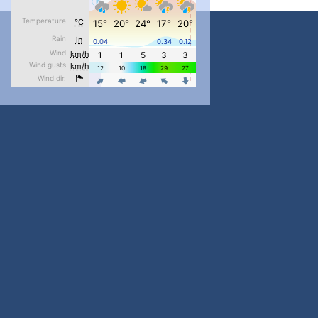
pimrec_project
...
#PipIvanToday
pimrec_project