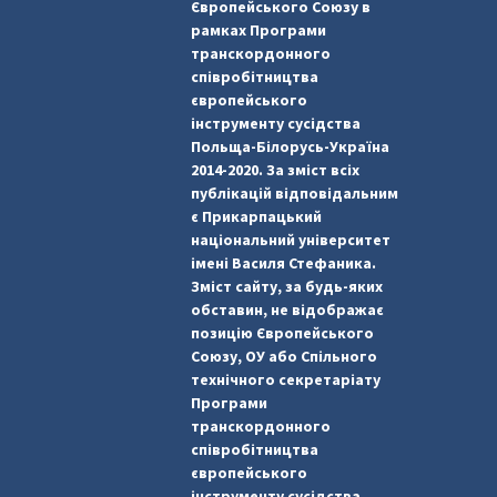
Європейського Союзу в
рамках Програми
транскордонного
співробітництва
європейського
інструменту сусідства
Польща-Білорусь-Україна
2014-2020. За зміст всіх
публікацій відповідальним
є Прикарпацький
національний університет
імені Василя Стефаника.
Зміст сайту, за будь-яких
обставин, не відображає
позицію Європейського
Союзу, ОУ або Спільного
технічного секретаріату
Програми
транскордонного
співробітництва
європейського
інструменту сусідства