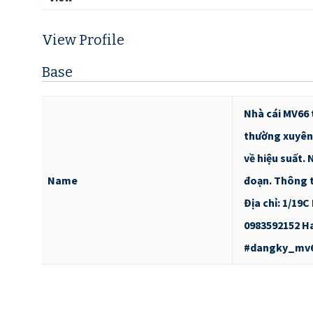
View Profile
Base
Nhà cái MV66 
thường xuyên. 
về hiệu suất. 
Name
đoạn. Thông t
Địa chỉ: 1/19
0983592152 H
#dangky_mv6