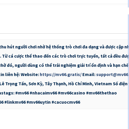
thu hút người chơi nhờ hệ thống trò chơi đa dạng và được cập n
Từ cá cược thể thao đến các trò chơi trực tuyến, tất cả đều đượ
Nhờ đó, người dùng có thể trải nghiệm giải trí ổn định và hạn chế
in liên hệ: Website:
https://mv66.gratis/
Email:
support@mv66.
C Lê Trọng Tấn, Sơn Kỳ, Tây Thạnh, Hồ Chí Minh, Vietnam Số điện 
astags: #mv66 #nhacaimv66 #mv66casino #mv66thethao
6 #linkmv66 #mv66uytin #cacuocmv66