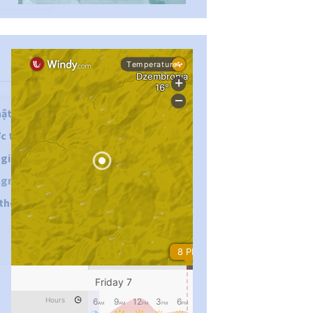
...
#PipIvanToday
hật
c tối ưu
pimrec_project
 gián
gratis
thoại:
...
#PipIvanToday