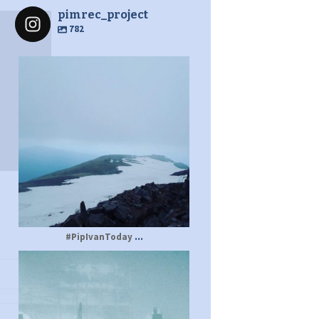
pimrec_project
782
pimrec_project
...
#PipIvanToday
pimrec_project