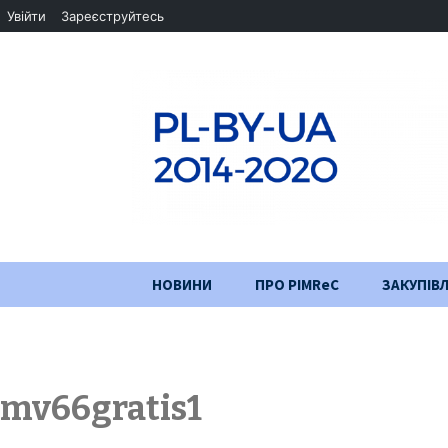
Увійти
Зареєструйтесь
Перейти
НОВИНИ
ПРО PIMReC
ЗАКУПІВЛ
до
змісту
Мета проєкту
Партнери
mv66gratis1
Хід проекту