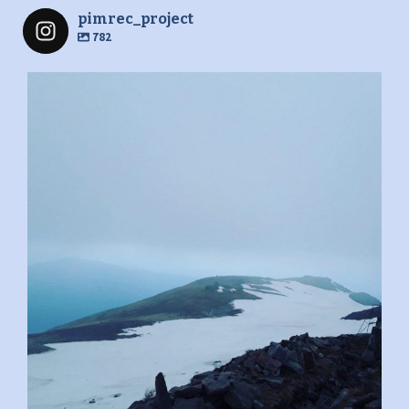
pimrec_project
782
pimrec_project