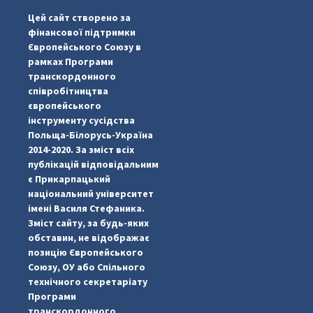
Цей сайт створено за
фінансової підтримки
Європейського Союзу в
рамках Програми
транскордонного
співробітництва
європейського
інструменту сусідства
Польща-Білорусь-Україна
2014-2020. За зміст всіх
публікацій відповідальним
є Прикарпацький
національний університет
імені Василя Стефаника.
Зміст сайту, за будь-яких
обставин, не відображає
позицію Європейського
...
#PipIvanToday
Союзу, ОУ або Спільного
технічного секретаріату
pimrec_project
Програми
транскордонного