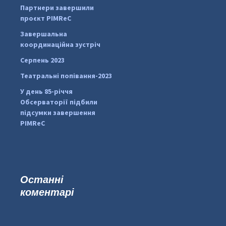
Партнери завершили
pimrec_project
проєкт PIMReC
Завершальна
координаційна зустріч
Серпень 2023
Театральні попівання-2023
У день 85-річчя
Обсерваторії підбили
підсумки завершення
PIMReC
Останні
коментарі
...
#PipIvanToday
pimrec_project