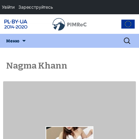
Увійти
Зареєструйтесь
Перейти
Пошук:
Меню
до
змісту
Nagma Khann