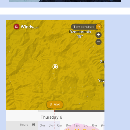
...
#PipIvanToday
pimrec_project