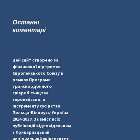
Останні
коментарі
#PipIvanToday
#PipIvanWeather
Цей сайт створено за
...

фінансової підтримки
Європейського Союзу в
pimrec_project
рамках Програми
транскордонного
співробітництва
європейського
інструменту сусідства
Польща-Білорусь-Україна
2014-2020. За зміст всіх
публікацій відповідальним
є Прикарпацький
національний університет