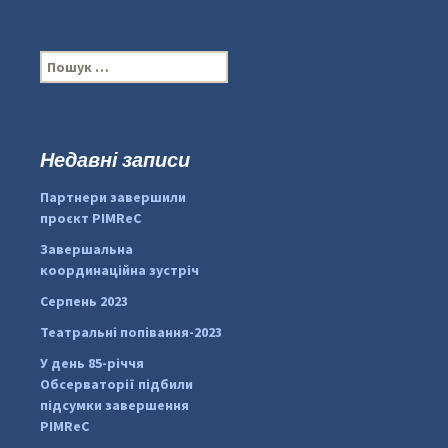
П
о
ш
у
к
Недавні записи
:
#PipIvanToday
#PipIvanWeather
Партнери завершили
...

проєкт PIMReC
pimrec_project
Завершальна
координаційна зустріч
Серпень 2023
Театральні попівання-2023
У день 85-річчя
Обсерваторії підбили
підсумки завершення
PIMReC