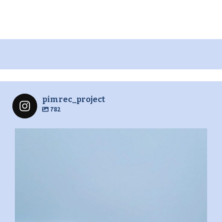
pimrec_project
782
pimrec_project