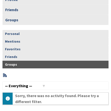
Friends
Groups
Personal
Mentions
Favorites
Friends
Groups
RSS
Member
Activities
Show:
Sorry, there was no activity found. Please try a
different filter.