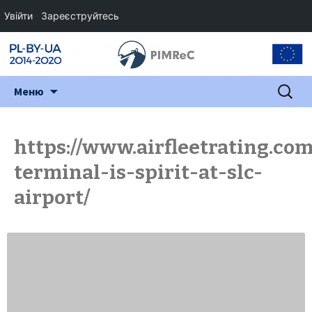
Увійти
Зареєструйтесь
Перейти
Пошук:
Меню
до
змісту
https://www.airfleetrating.co
terminal-is-spirit-at-slc-
airport/