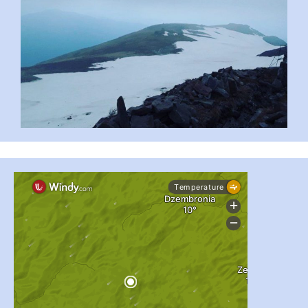
#PipIvanToday
#PipIvanWeather
...

pimrec_project