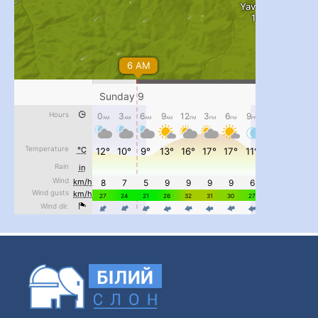
#PipIvanToday
#PipIvanWeather
...

pimrec_project