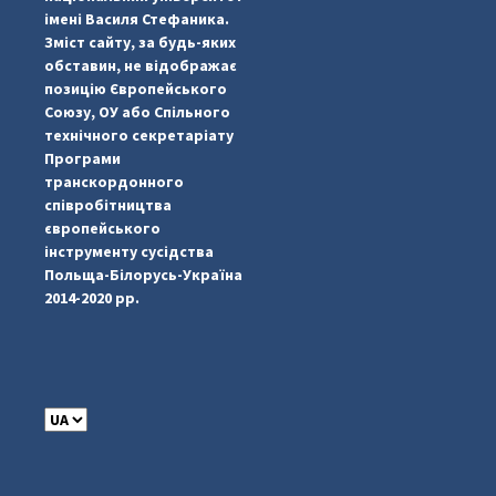
імені Василя Стефаника.
Зміст сайту, за будь-яких
обставин, не відображає
позицію Європейського
Союзу, ОУ або Спільного
технічного секретаріату
Програми
транскордонного
#PipIvanToday
#PipIvanWeather
...

співробітництва
європейського
pimrec_project
інструменту сусідства
Польща-Білорусь-Україна
2014-2020 рр.
C
h
o
o