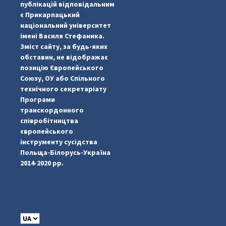
публікацій відповідальним
є Прикарпацький
національний університет
імені Василя Стефаника.
Зміст сайту, за будь-яких
обставин, не відображає
позицію Європейського
Союзу, ОУ або Спільного
технічного секретаріату
Програми
транскордонного
#PipIvanToday
#PipIvanWeather
...

співробітництва
європейського
pimrec_project
інструменту сусідства
Польща-Білорусь-Україна
2014-2020 рр.
C