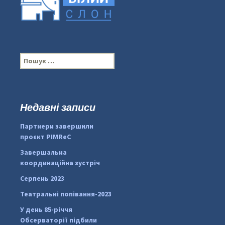
П
о
ш
у
к
Недавні записи
:
#PipIvanToday
#PipIvanWeather
Партнери завершили
...

проєкт PIMReC
pimrec_project
Завершальна
координаційна зустріч
Серпень 2023
Театральні попівання-2023
У день 85-річчя
Обсерваторії підбили