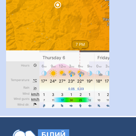
#PipIvanToday
#PipIvanWeather
...

pimrec_project