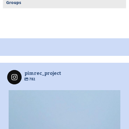
Groups
pimrec_project
782
pimrec_project