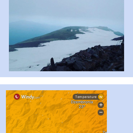
#PipIvanToday
#PipIvanWeather
...

pimrec_project