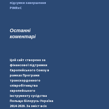
підсумки завершення
PIMReC
Останні
коментарі
#PipIvanToday
#PipIvanWeather
Цей сайт створено за
...

фінансової підтримки
Європейського Союзу в
pimrec_project
рамках Програми
транскордонного
співробітництва
європейського
інструменту сусідства
Польща-Білорусь-Україна
2014-2020. За зміст всіх