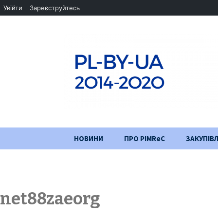
Увійти
Зареєструйтесь
Перейти
НОВИНИ
ПРО PIMReC
ЗАКУПІВЛ
до
змісту
Мета проєкту
Партнери
net88zaeorg
Хід проекту