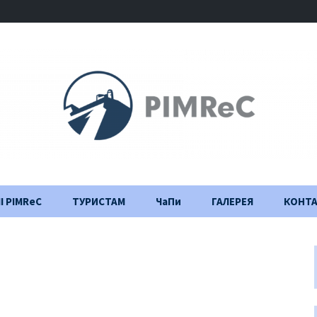
І PIMReC
ТУРИСТАМ
ЧаПи
ГАЛЕРЕЯ
КОНТ
Правила відвідування
Щоденник
будівництва
Важлива інформація