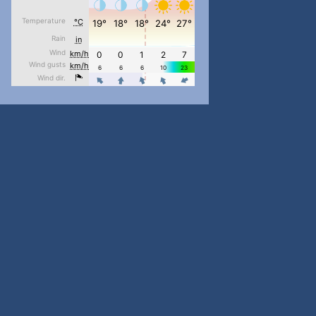
#PipIvanToday
#PipIvanWeather
...

pimrec_project
#PipIvanToday
#PipIvanWeather
...

pimrec_project