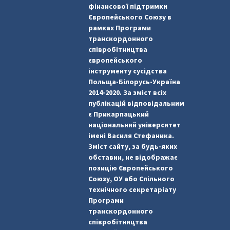
фінансової підтримки
Європейського Союзу в
рамках Програми
транскордонного
співробітництва
європейського
інструменту сусідства
Польща-Білорусь-Україна
2014-2020. За зміст всіх
публікацій відповідальним
є Прикарпацький
національний університет
імені Василя Стефаника.
Зміст сайту, за будь-яких
обставин, не відображає
позицію Європейського
Союзу, ОУ або Спільного
технічного секретаріату
Програми
транскордонного
співробітництва