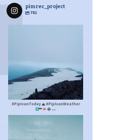
pimrec_project
782
pimrec_project
#PipIvanToday
#PipIvanWeather
...

pimrec_project