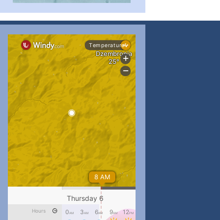
#PipIvanToday
#PipIvanWeather
...

pimrec_project