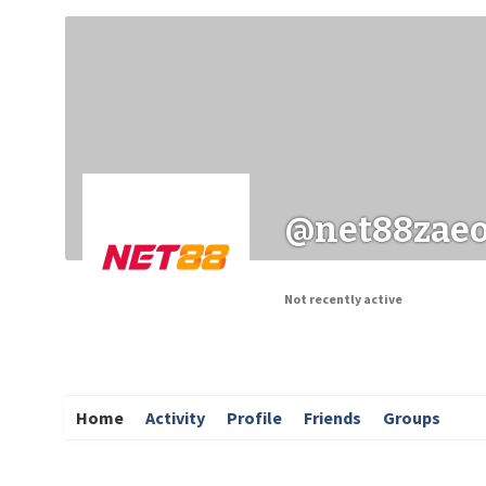
Заходи
Корисні матеріали
ЗМІ про PIMReC
@net88zae
Not recently active
Home
Activity
Profile
Friends
Groups