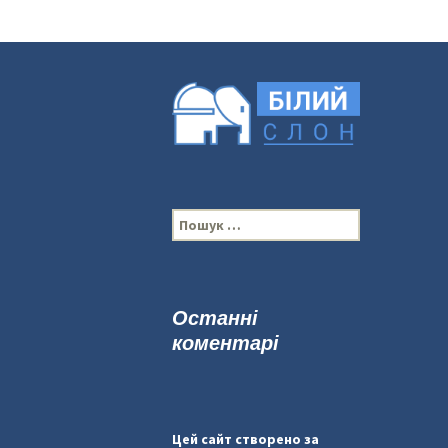
П
о
ш
у
к
Останні
:
коментарі
Цей сайт створено за