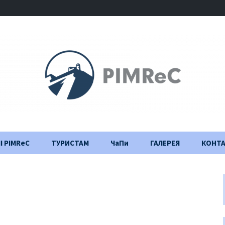
І PIMReC
ТУРИСТАМ
ЧаПи
ГАЛЕРЕЯ
КОНТ
Правила відвідування
Щоденник
будівництва
Важлива інформація