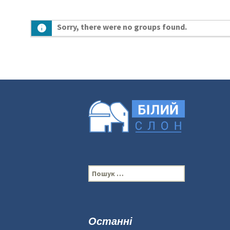
Sorry, there were no groups found.
П
о
ш
у
к
Останні
: