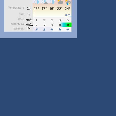
pimrec_project
...
#PipIvanToday
pimrec_project