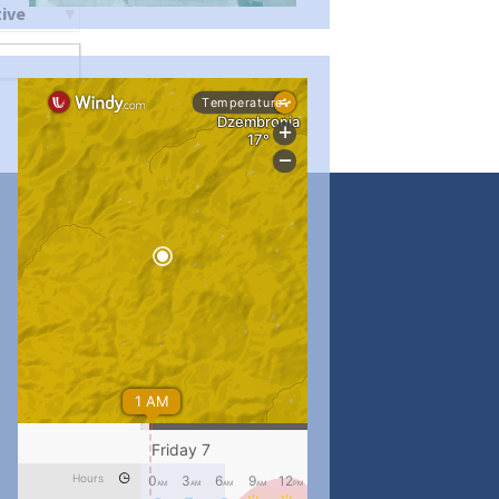
ти
...
#PipIvanToday
pimrec_project
...
#PipIvanToday