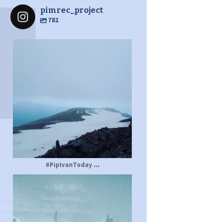
pimrec_project
782
pimrec_project
...
#PipIvanToday
pimrec_project