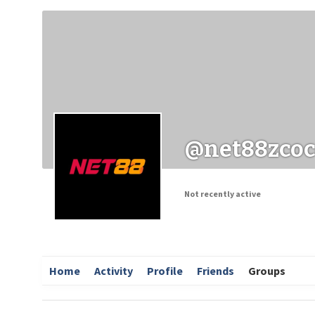
Заходи
Корисні матеріали
ЗМІ про PIMReC
@net88zco
Not recently active
Home
Activity
Profile
Friends
Groups