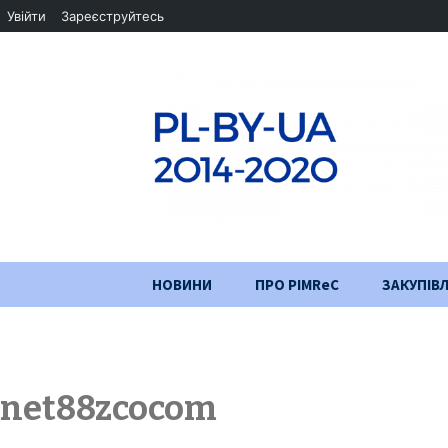
Увійти
Зареєструйтесь
Перейти
НОВИНИ
ПРО PIMReC
ЗАКУПІВЛ
до
змісту
Мета проєкту
Партнери
net88zcocom
Хід проекту