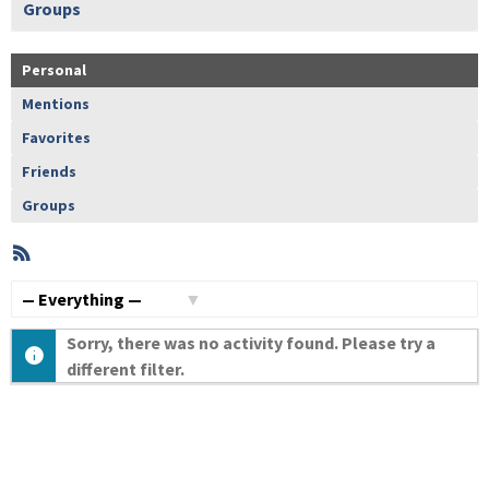
Groups
Personal
Mentions
Favorites
Friends
Groups
RSS
Member
Activities
Show:
Sorry, there was no activity found. Please try a
different filter.