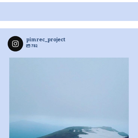
pimrec_project
782
pimrec_project