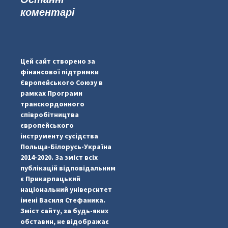
коментарі
...
#PipIvanToday
pimrec_project
Цей сайт створено за
фінансової підтримки
Європейського Союзу в
рамках Програми
транскордонного
співробітництва
європейського
інструменту сусідства
Польща-Білорусь-Україна
2014-2020. За зміст всіх
публікацій відповідальним
є Прикарпацький
національний університет
імені Василя Стефаника.
Зміст сайту, за будь-яких
обставин, не відображає