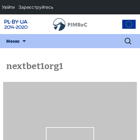
Увійти
Зареєструйтесь
Перейти
Пошук:
Меню
до
змісту
nextbet1org1