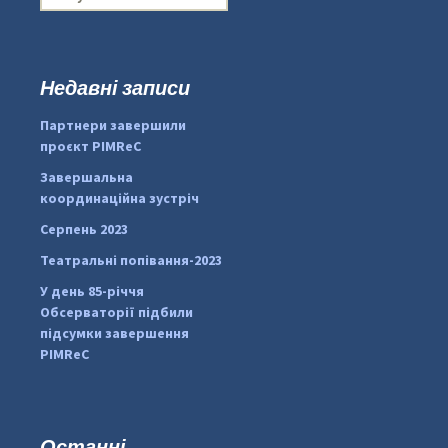
о
ш
у
к
Недавні записи
...
#PipIvanToday
:
Партнери завершили
pimrec_project
проєкт PIMReC
Завершальна
координаційна зустріч
Серпень 2023
Театральні попівання-2023
У день 85-річчя
Обсерваторії підбили
підсумки завершення
PIMReC
Останні