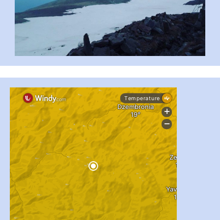
...
#PipIvanToday
pimrec_project