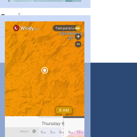
...
#PipIvanToday
pimrec_project
...
#PipIvanToday