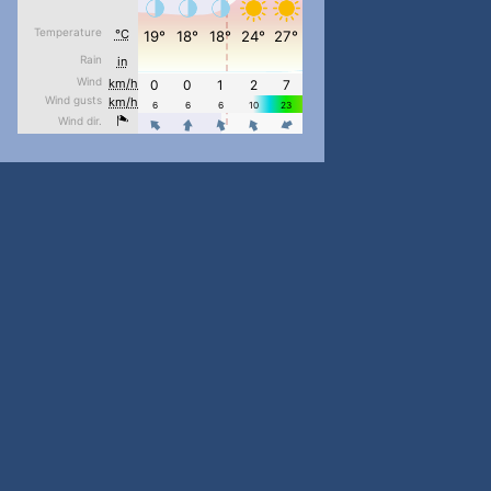
pimrec_project
...
#PipIvanToday
pimrec_project