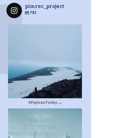
pimrec_project
782
pimrec_project
...
#PipIvanToday
pimrec_project