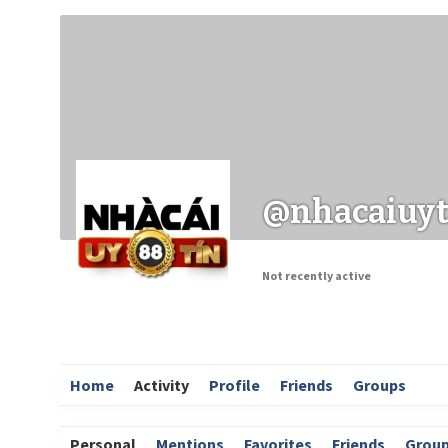
Заходи
Корисні матеріали
ЗМІ про PIMReC
@nhacaiuyt
Not recently active
Home
Activity
Profile
Friends
Groups
Personal
Mentions
Favorites
Friends
Grou