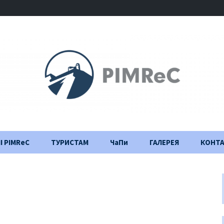
І PIMReC
ТУРИСТАМ
ЧаПи
ГАЛЕРЕЯ
КОНТ
Правила відвідування
Щоденник
будівництва
Важлива інформація