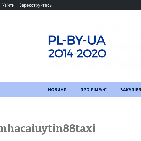
Увійти
Зареєструйтесь
Перейти
НОВИНИ
ПРО PIMReC
ЗАКУПІВЛ
до
змісту
Мета проєкту
Партнери
nhacaiuytin88taxi
Хід проекту