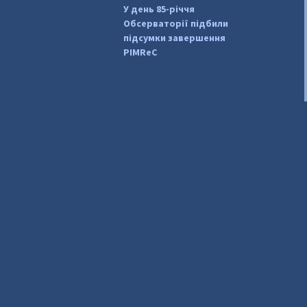
У день 85-річчя
Обсерваторії підбили
підсумки завершення
PIMReC