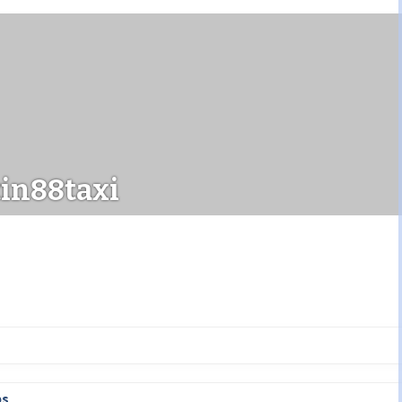
in88taxi
ps