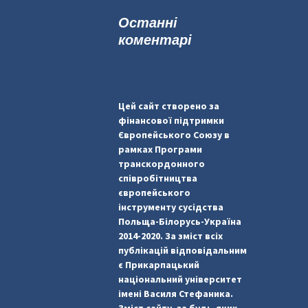
к
Останні
:
коментарі
Цей сайт створено за
фінансової підтримки
Європейського Союзу в
рамках Програми
транскордонного
співробітництва
європейського
інструменту сусідства
Польща-Білорусь-Україна
2014-2020. За зміст всіх
публікацій відповідальним
є Прикарпацький
національний університет
імені Василя Стефаника.