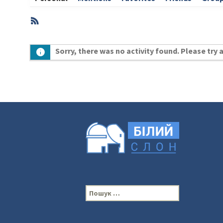
RSS
Member
Sorry, there was no activity found. Please try a 
Activities
П
о
ш
у