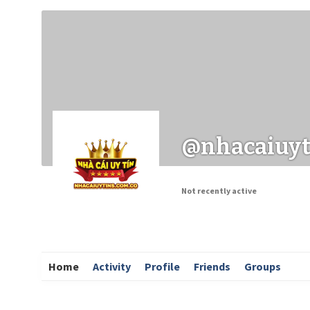
Заходи
Корисні матеріали
ЗМІ про PIMReC
@nhacaiuy
Not recently active
Home
Activity
Profile
Friends
Groups