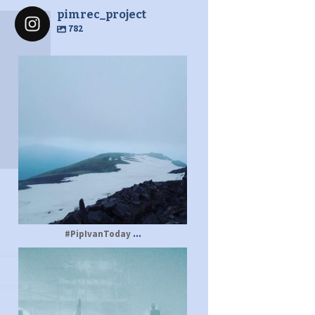
pimrec_project
782
pimrec_project
...
#PipIvanToday
pimrec_project