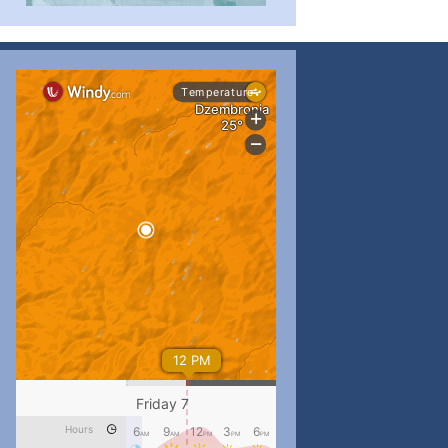
...
#PipIvanToday
pimrec_project
...
#PipIvanToday