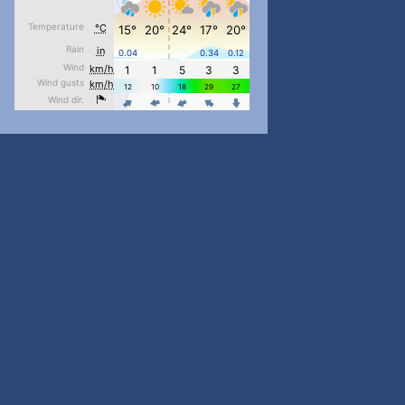
pimrec_project
...
#PipIvanToday
pimrec_project