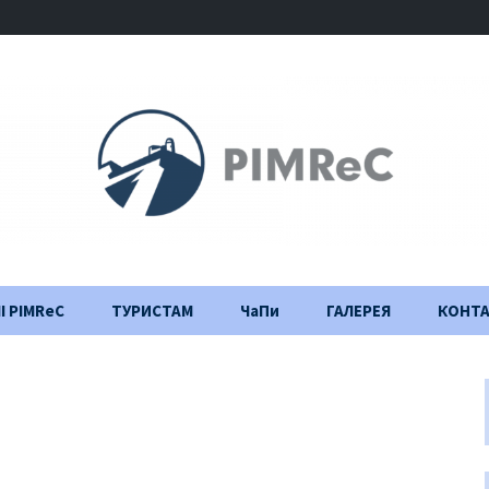
І PIMReC
ТУРИСТАМ
ЧаПи
ГАЛЕРЕЯ
КОНТ
Правила відвідування
Щоденник
будівництва
Важлива інформація