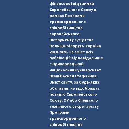
фінансової підтримки
Європейського Союзу в
рамках Програми
транскордонного
співробітництва
європейського
інструменту сусідства
Польща-Білорусь-Україна
2014-2020. За зміст всіх
публікацій відповідальним
є Прикарпацький
національний університет
імені Василя Стефаника.
Зміст сайту, за будь-яких
обставин, не відображає
позицію Європейського
Союзу, ОУ або Спільного
технічного секретаріату
Програми
транскордонного
співробітництва