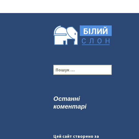
П
о
ш
у
к
Останні
:
коментарі
Цей сайт створено за