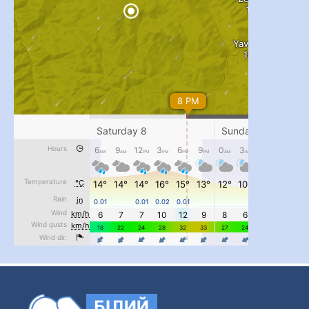
...
#PipIvanToday
pimrec_project