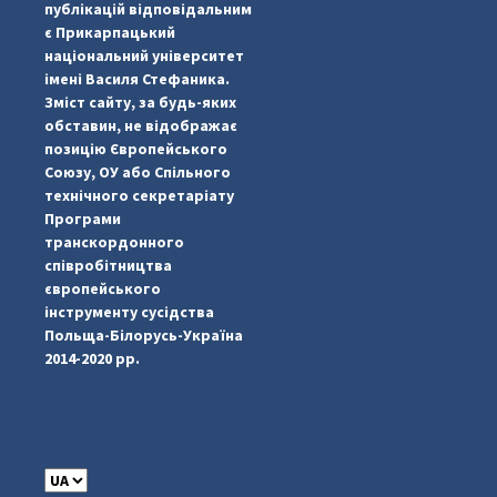
публікацій відповідальним
є Прикарпацький
національний університет
імені Василя Стефаника.
Зміст сайту, за будь-яких
обставин, не відображає
позицію Європейського
Союзу, ОУ або Спільного
...
#PipIvanToday
технічного секретаріату
Програми
pimrec_project
транскордонного
співробітництва
європейського
інструменту сусідства
Польща-Білорусь-Україна
2014-2020 рр.
C