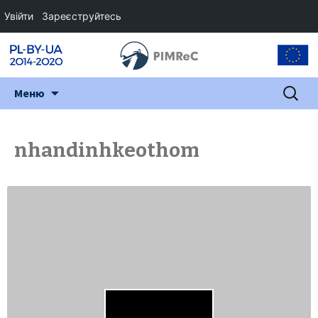
Увійти
Зареєструйтесь
Перейти
Пошук:
Меню
до
змісту
nhandinhkeothom