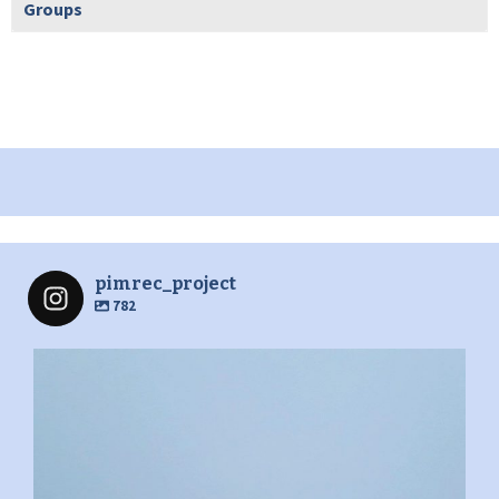
Groups
pimrec_project
782
pimrec_project