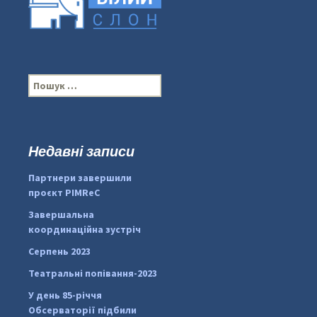
П
о
ш
у
к
Недавні записи
...
#PipIvanToday
:
Партнери завершили
pimrec_project
проєкт PIMReC
Завершальна
координаційна зустріч
Серпень 2023
Театральні попівання-2023
У день 85-річчя
Обсерваторії підбили