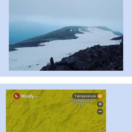
...
#PipIvanToday
pimrec_project