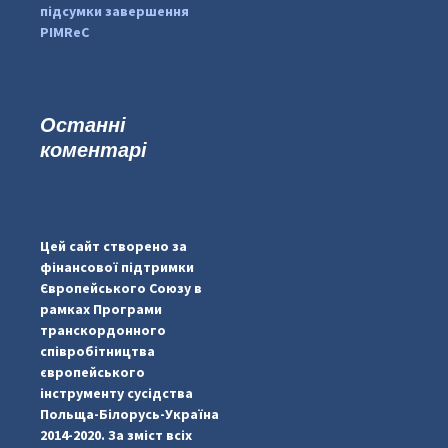
підсумки завершення
PIMReC
Останні
коментарі
...
#PipIvanToday
pimrec_project
Цей сайт створено за
фінансової підтримки
Європейського Союзу в
рамках Програми
транскордонного
співробітництва
європейського
інструменту сусідства
Польща-Білорусь-Україна
2014-2020. За зміст всіх