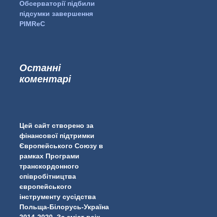
Обсерваторії підбили
підсумки завершення
PIMReC
Останні
коментарі
...
#PipIvanToday
pimrec_project
Цей сайт створено за
фінансової підтримки
Європейського Союзу в
рамках Програми
транскордонного
співробітництва
європейського
інструменту сусідства
Польща-Білорусь-Україна
2014-2020. За зміст всіх