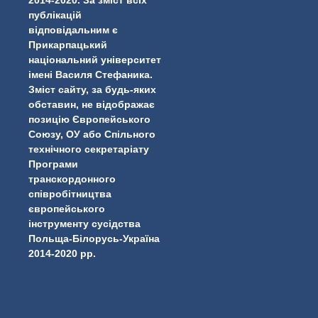
публікацій
відповідальним є
Прикарпацький
національний університет
імені Василя Стефаника.
Зміст сайту, за будь-яких
обставин, не відображає
...
#PipIvanToday
позицію Європейського
Союзу, ОУ або Спільного
pimrec_project
технічного секретаріату
Програми
транскордонного
співробітництва
європейського
інструменту сусідства
Польща-Білорусь-Україна
2014-2020 рр.