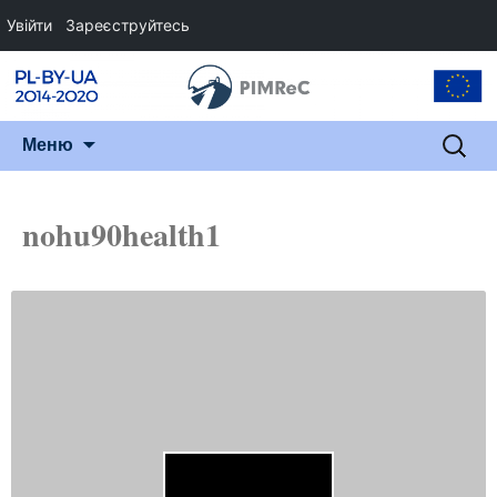
Увійти
Зареєструйтесь
Перейти
Пошук
Меню
до
змісту
nohu90health1