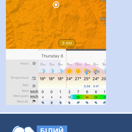
...
#PipIvanToday
pimrec_project