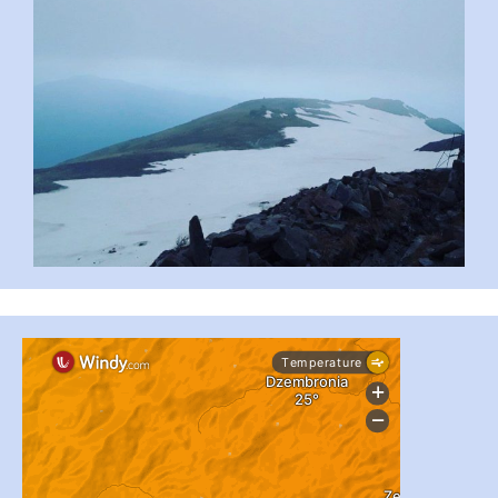
...
#PipIvanToday
pimrec_project