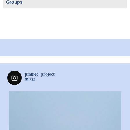
Groups
pimrec_project
782
pimrec_project