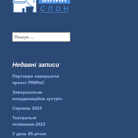
П
о
ш
у
к
Недавні записи
...
#PipIvanToday
:
Партнери завершили
pimrec_project
проєкт PIMReC
Завершальна
координаційна зустріч
Серпень 2023
Театральні
попівання-2023
У день 85-річчя