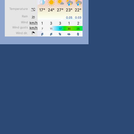
pimrec_project
...
#PipIvanToday
pimrec_project