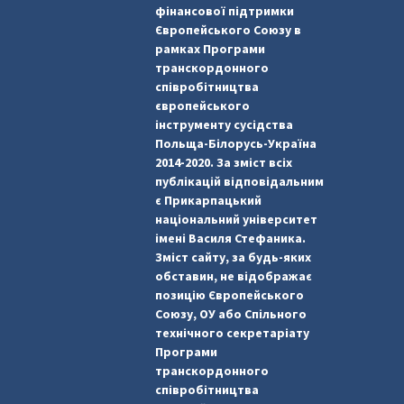
фінансової підтримки
Європейського Союзу в
рамках Програми
транскордонного
співробітництва
європейського
інструменту сусідства
Польща-Білорусь-Україна
2014-2020. За зміст всіх
публікацій відповідальним
є Прикарпацький
національний університет
імені Василя Стефаника.
Зміст сайту, за будь-яких
обставин, не відображає
позицію Європейського
Союзу, ОУ або Спільного
технічного секретаріату
Програми
транскордонного
співробітництва