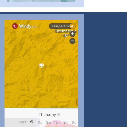
...
#PipIvanToday
pimrec_project
...
#PipIvanToday