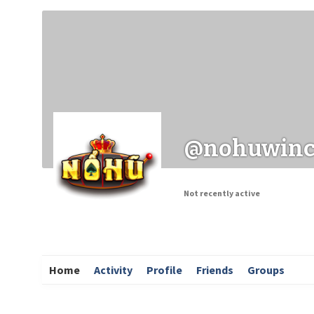
Заходи
Корисні матеріали
ЗМІ про PIMReC
@nohuwinc
Not recently active
Home
Activity
Profile
Friends
Groups