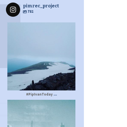
pimrec_project
782
pimrec_project
...
#PipIvanToday
pimrec_project