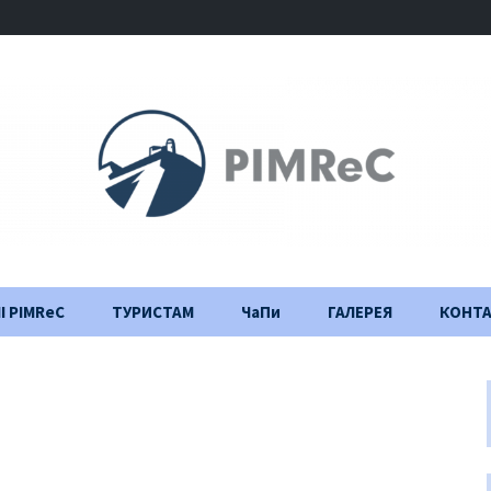
І PIMReC
ТУРИСТАМ
ЧаПи
ГАЛЕРЕЯ
КОНТ
Правила відвідування
Щоденник
будівництва
Важлива інформація