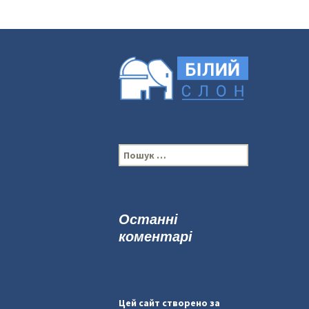
П
о
ш
у
к
Останні
:
коментарі
Цей сайт створено за