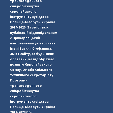
транскордонного
співробітництва
європейського
інструменту сусідства
Польща-Білорусь-Україна
2014-2020. За зміст всіх
публікацій відповідальним
є Прикарпацький
національний університет
імені Василя Стефаника.
Зміст сайту, за будь-яких
обставин, не відображає
позицію Європейського
Союзу, ОУ або Спільного
...
#PipIvanToday
технічного секретаріату
Програми
pimrec_project
транскордонного
співробітництва
європейського
інструменту сусідства
Польща-Білорусь-Україна
2014-2020 рр.