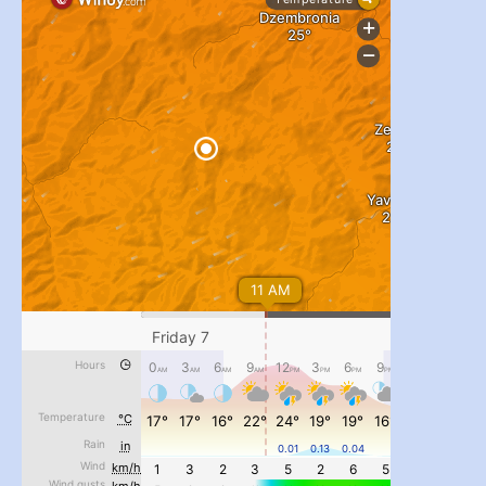
...
#PipIvanToday
pimrec_project