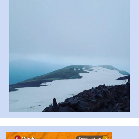
pimrec_project
...
#PipIvanToday
pimrec_project