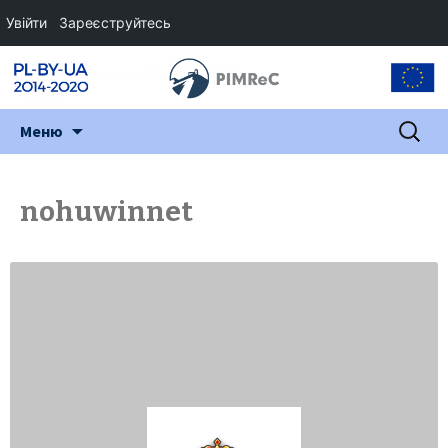
Увійти
Зареєструйтесь
Перейти
Пошук:
Меню
до
змісту
nohuwinnet