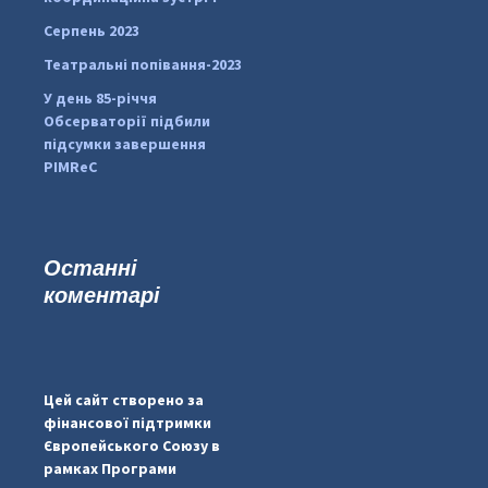
Серпень 2023
Театральні попівання-2023
У день 85-річчя
Обсерваторії підбили
підсумки завершення
PIMReC
Останні
коментарі
...
#PipIvanToday
pimrec_project
Цей сайт створено за
фінансової підтримки
Європейського Союзу в
рамках Програми