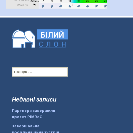
П
о
ш
у
к
Недавні записи
...
#PipIvanToday
:
Партнери завершили
pimrec_project
проєкт PIMReC
Завершальна
координаційна зустріч