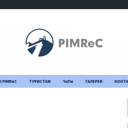
І PIMReC
ТУРИСТАМ
ЧаПи
ГАЛЕРЕЯ
КОНТ
Правила відвідування
Щоденник
будівництва
Важлива інформація