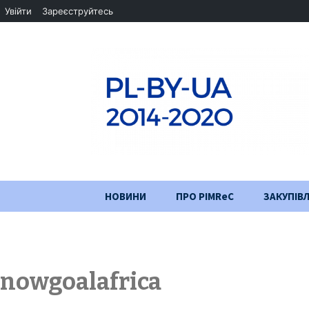
Увійти
Зареєструйтесь
Перейти
НОВИНИ
ПРО PIMReC
ЗАКУПІВЛ
до
змісту
Мета проєкту
Партнери
nowgoalafrica
Хід проекту