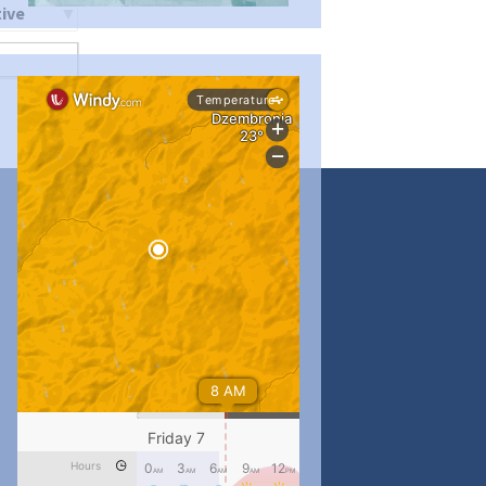
ти
...
#PipIvanToday
pimrec_project
...
#PipIvanToday