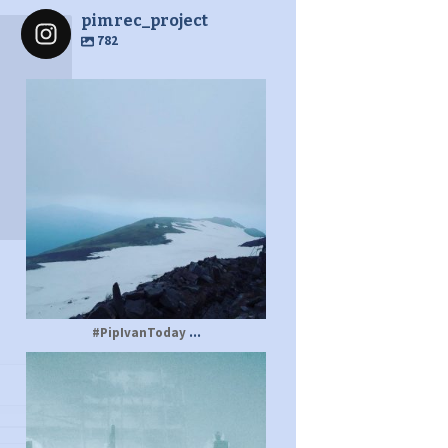
pimrec_project
782
pimrec_project
...
#PipIvanToday
pimrec_project