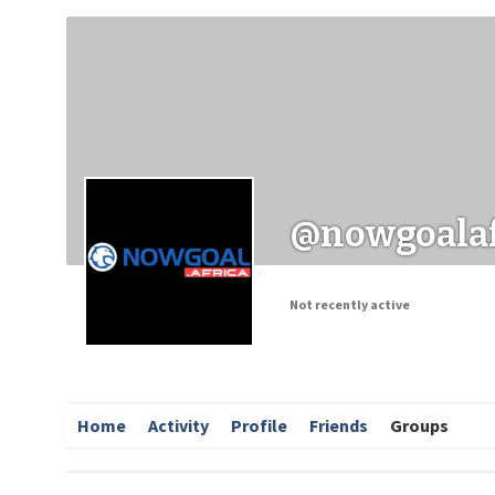
Заходи
Корисні матеріали
ЗМІ про PIMReC
@nowgoalaf
Not recently active
Home
Activity
Profile
Friends
Groups