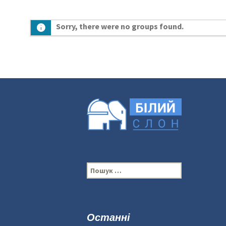
Sorry, there were no groups found.
П
о
ш
у
к
Останні
: