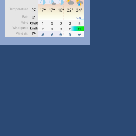
pimrec_project
...
#PipIvanToday
pimrec_project