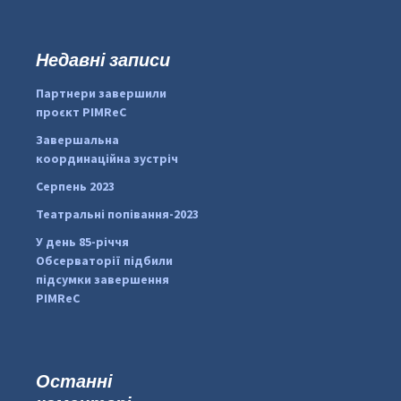
ш
у
к
Недавні записи
...
#PipIvanToday
:
Партнери завершили
pimrec_project
проєкт PIMReC
Завершальна
координаційна зустріч
Серпень 2023
Театральні попівання-2023
У день 85-річчя
Обсерваторії підбили
підсумки завершення
PIMReC
Останні