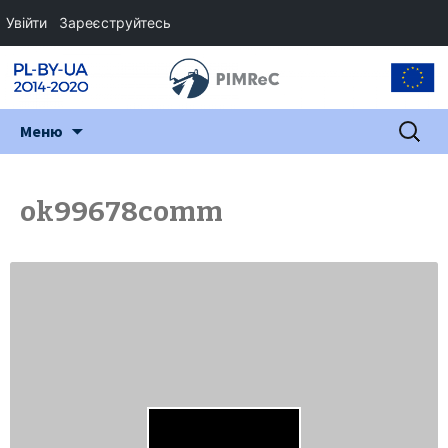
Увійти
Зареєструйтесь
Перейти
Пошук:
Меню
до
змісту
ok99678comm