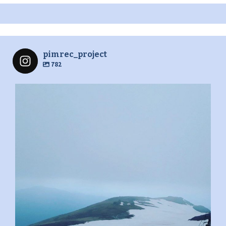
pimrec_project
782
pimrec_project