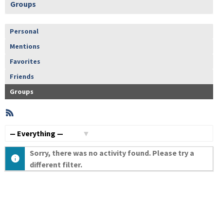
Groups
Personal
Mentions
Favorites
Friends
Groups
RSS
Member
Activities
Show:
Sorry, there was no activity found. Please try a
different filter.