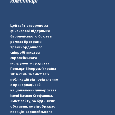
коментарі
...
#PipIvanToday
pimrec_project
Цей сайт створено за
фінансової підтримки
Європейського Союзу в
рамках Програми
транскордонного
співробітництва
європейського
інструменту сусідства
Польща-Білорусь-Україна
2014-2020. За зміст всіх
публікацій відповідальним
є Прикарпацький
національний університет
імені Василя Стефаника.
Зміст сайту, за будь-яких
обставин, не відображає
позицію Європейського