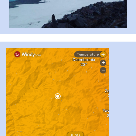
...
#PipIvanToday
pimrec_project