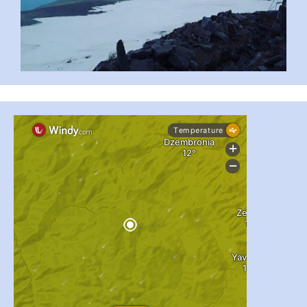
...
#PipIvanToday
pimrec_project