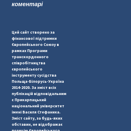
коментарі
...
#PipIvanToday
pimrec_project
Цей сайт створено за
фінансової підтримки
Європейського Союзу в
рамках Програми
транскордонного
співробітництва
європейського
інструменту сусідства
Польща-Білорусь-Україна
2014-2020. За зміст всіх
публікацій відповідальним
є Прикарпацький
національний університет
імені Василя Стефаника.
Зміст сайту, за будь-яких
обставин, не відображає
позицію Європейського