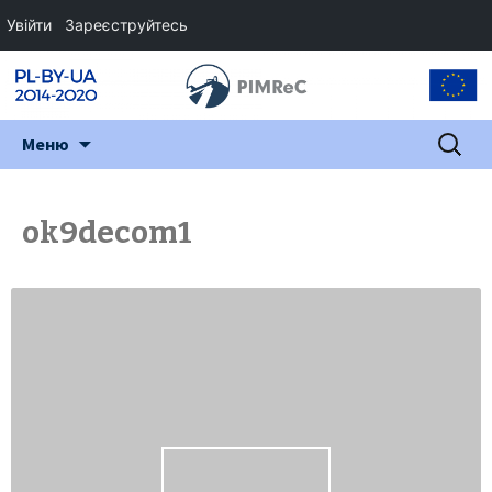
Увійти
Зареєструйтесь
Перейти
Пошук:
Меню
до
змісту
ok9decom1