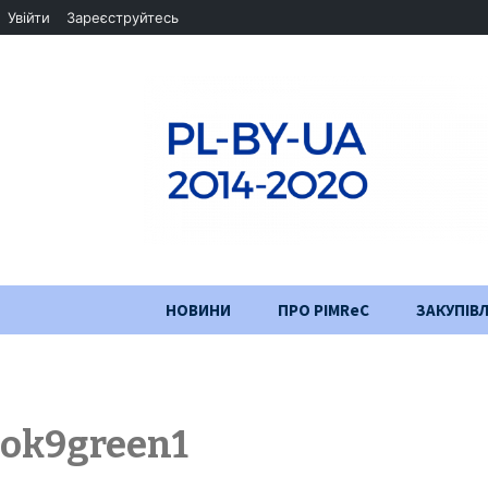
Увійти
Зареєструйтесь
Перейти
НОВИНИ
ПРО PIMReC
ЗАКУПІВЛ
до
змісту
Мета проєкту
Партнери
ok9green1
Хід проекту