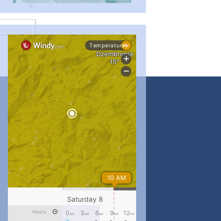
...
#PipIvanToday
pimrec_project
...
#PipIvanToday