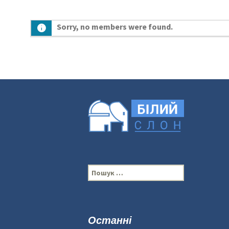
Sorry, no members were found.
П
о
ш
у
к
Останні
: