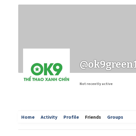
Заходи
Корисні матеріали
ЗМІ про PIMReC
@ok9green
Not recently active
Home
Activity
Profile
Friends
Groups