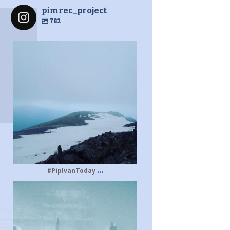
pimrec_project
782
pimrec_project
...
#PipIvanToday
pimrec_project