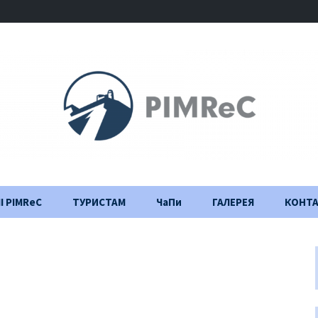
І PIMReC
ТУРИСТАМ
ЧаПи
ГАЛЕРЕЯ
КОНТ
Правила відвідування
Щоденник
будівництва
Важлива інформація