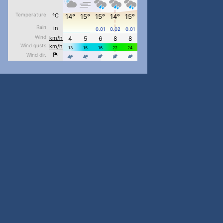
pimrec_project
...
#PipIvanToday
pimrec_project