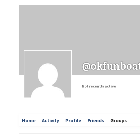
Заходи
Корисні матеріали
ЗМІ про PIMReC
@okfunboat
Not recently active
Home
Activity
Profile
Friends
Groups