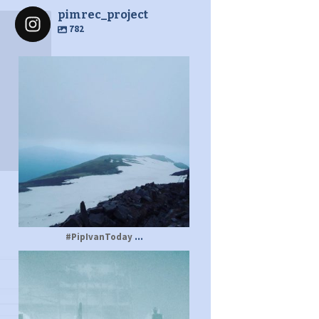
pimrec_project
782
pimrec_project
...
#PipIvanToday
pimrec_project