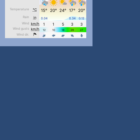
pimrec_project
...
#PipIvanToday
pimrec_project