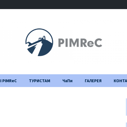
І PIMReC
ТУРИСТАМ
ЧаПи
ГАЛЕРЕЯ
КОНТ
Правила відвідування
Щоденник
будівництва
Важлива інформація