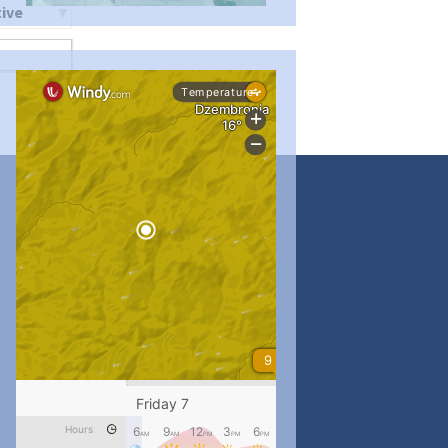
ти
...
#PipIvanToday
pimrec_project
...
#PipIvanToday