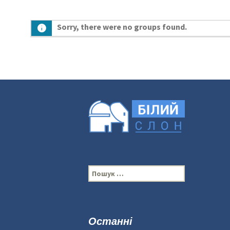
Sorry, there were no groups found.
П
о
ш
у
к
Останні
: