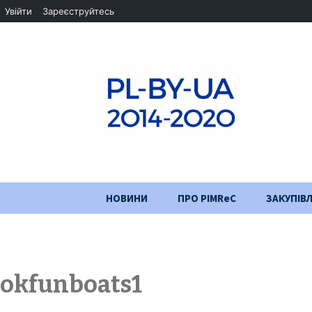
Увійти
Зареєструйтесь
Перейти
НОВИНИ
ПРО PIMReC
ЗАКУПІВЛ
до
змісту
Мета проєкту
Партнери
okfunboats1
Хід проекту