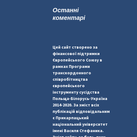
к
Останні
:
коментарі
Цей сайт створено за
фінансової підтримки
Європейського Союзу в
рамках Програми
транскордонного
співробітництва
європейського
інструменту сусідства
Польща-Білорусь-Україна
2014-2020. За зміст всіх
публікацій відповідальним
є Прикарпацький
національний університет
імені Василя Стефаника.