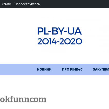
Увійти
Зареєструйтесь
Перейти
НОВИНИ
ПРО PIMReC
ЗАКУПІВЛ
до
змісту
Мета проєкту
Партнери
okfunncom
Хід проекту