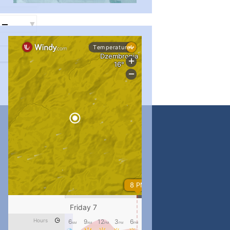
...
#PipIvanToday
pimrec_project
...
#PipIvanToday