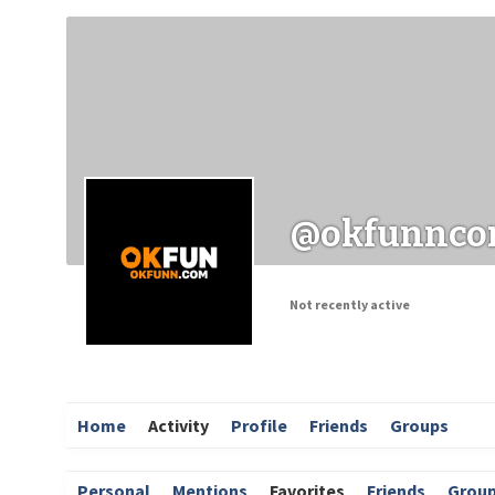
Заходи
Корисні матеріали
ЗМІ про PIMReC
@okfunnc
Not recently active
Home
Activity
Profile
Friends
Groups
Personal
Mentions
Favorites
Friends
Grou