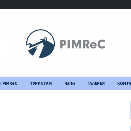
І PIMReC
ТУРИСТАМ
ЧаПи
ГАЛЕРЕЯ
КОНТ
Правила відвідування
Щоденник
будівництва
Важлива інформація