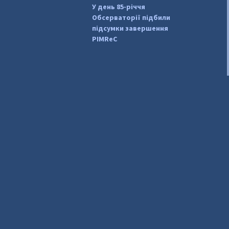
У день 85-річчя
Обсерваторії підбили
підсумки завершення
PIMReC