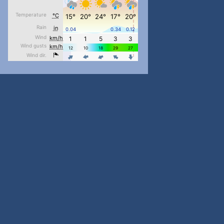
pimrec_project
...
#PipIvanToday
pimrec_project