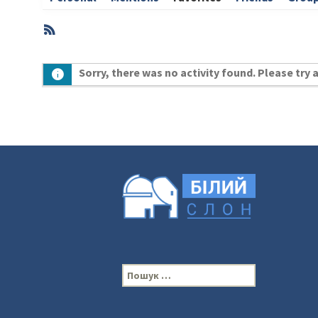
RSS
Member
Sorry, there was no activity found. Please try a 
Activities
П
о
ш
у