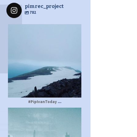
pimrec_project
782
pimrec_project
...
#PipIvanToday
pimrec_project