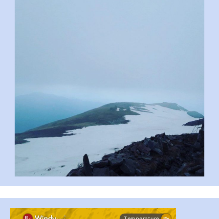
pimrec_project
...
#PipIvanToday
pimrec_project