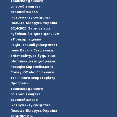
транскордонного
співробітництва
європейського
інструменту сусідства
Польща-Білорусь-Україна
2014-2020. За зміст всіх
публікацій відповідальним
є Прикарпацький
національний університет
імені Василя Стефаника.
Зміст сайту, за будь-яких
обставин, не відображає
позицію Європейського
Союзу, ОУ або Спільного
...
#PipIvanToday
технічного секретаріату
Програми
pimrec_project
транскордонного
співробітництва
європейського
інструменту сусідства
Польща-Білорусь-Україна
2014-2020 рр.