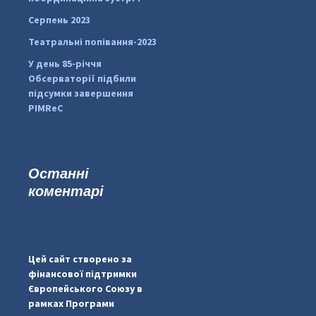
Серпень 2023
Театральні попівання-2023
У день 85-річчя
Обсерваторії підбили
підсумки завершення
PIMReC
Останні
коментарі
...
#PipIvanToday
pimrec_project
Цей сайт створено за
фінансової підтримки
Європейського Союзу в
рамках Програми