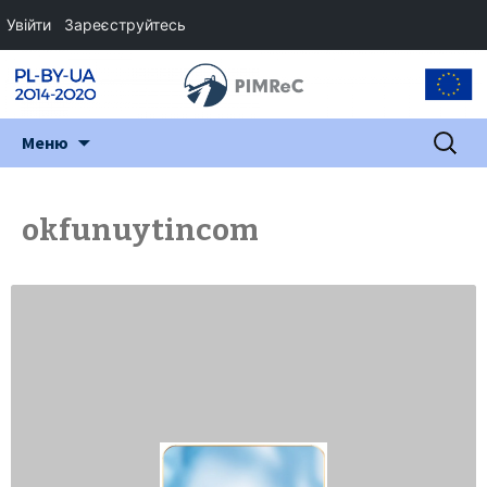
Увійти
Зареєструйтесь
Перейти
Пошук:
Меню
до
змісту
okfunuytincom