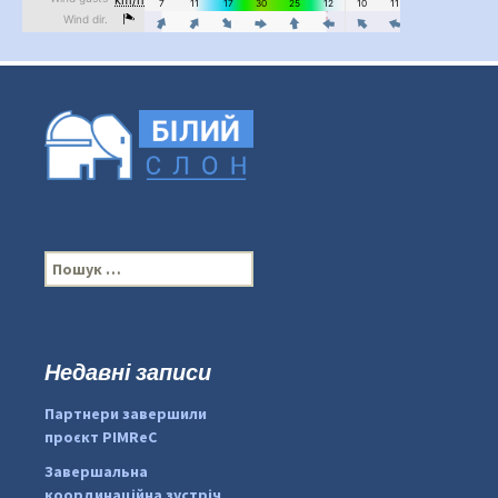
П
о
ш
у
к
Недавні записи
...
#PipIvanToday
:
Партнери завершили
pimrec_project
проєкт PIMReC
Завершальна
координаційна зустріч