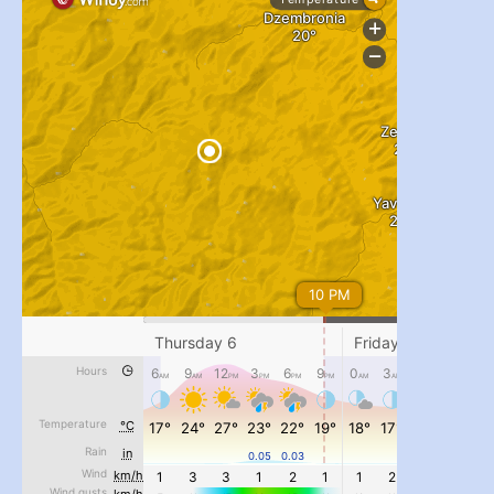
...
#PipIvanToday
pimrec_project