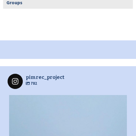
Groups
pimrec_project
782
pimrec_project