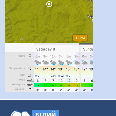
...
#PipIvanToday
pimrec_project