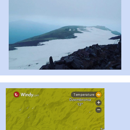
...
#PipIvanToday
pimrec_project