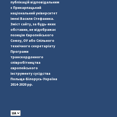
публікацій відповідальним
є Прикарпацький
національний університет
імені Василя Стефаника.
Зміст сайту, за будь-яких
обставин, не відображає
позицію Європейського
Союзу, ОУ або Спільного
...
#PipIvanToday
технічного секретаріату
Програми
pimrec_project
транскордонного
співробітництва
європейського
інструменту сусідства
Польща-Білорусь-Україна
2014-2020 рр.
C