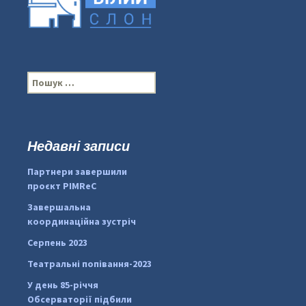
П
о
ш
у
к
Недавні записи
...
#PipIvanToday
:
Партнери завершили
pimrec_project
проєкт PIMReC
Завершальна
координаційна зустріч
Серпень 2023
Театральні попівання-2023
У день 85-річчя
Обсерваторії підбили