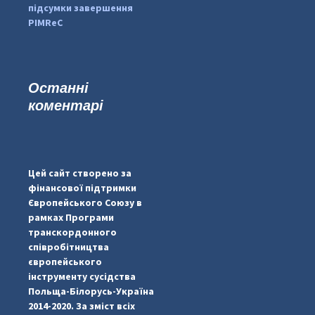
підсумки завершення
PIMReC
Останні
коментарі
...
#PipIvanToday
pimrec_project
Цей сайт створено за
фінансової підтримки
Європейського Союзу в
рамках Програми
транскордонного
співробітництва
європейського
інструменту сусідства
Польща-Білорусь-Україна
2014-2020. За зміст всіх