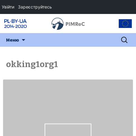
Увійти
Зареєструйтесь
Перейти
Пошук:
Меню
до
змісту
okking1org1