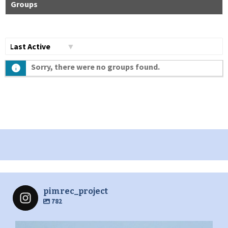
Groups
Сортувати
Sorry, there were no groups found.
по:
pimrec_project
782