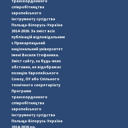
транскордонного
співробітництва
європейського
інструменту сусідства
Польща-Білорусь-Україна
2014-2020. За зміст всіх
публікацій відповідальним
є Прикарпацький
національний університет
імені Василя Стефаника.
Зміст сайту, за будь-яких
обставин, не відображає
позицію Європейського
Союзу, ОУ або Спільного
технічного секретаріату
Програми
транскордонного
#PipIvanToday
#PipIvanWeather
...

співробітництва
європейського
pimrec_project
інструменту сусідства
Польща-Білорусь-Україна
2014-2020 рр.