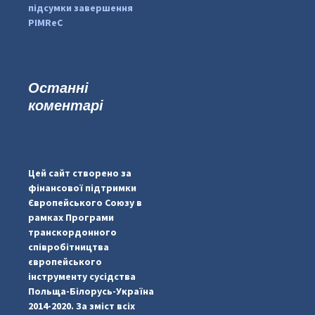
підсумки завершення
PIMReC
Останні
коментарі
...
#PipIvanToday
pimrec_project
Цей сайт створено за
фінансової підтримки
Європейського Союзу в
рамках Програми
транскордонного
співробітництва
європейського
інструменту сусідства
Польща-Білорусь-Україна
2014-2020. За зміст всіх