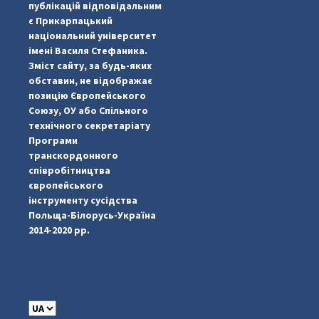
публікацій відповідальним
є Прикарпацький
національний університет
імені Василя Стефаника.
Зміст сайту, за будь-яких
обставин, не відображає
позицію Європейського
Союзу, ОУ або Спільного
...
#PipIvanToday
технічного секретаріату
Програми
pimrec_project
транскордонного
співробітництва
європейського
інструменту сусідства
Польща-Білорусь-Україна
2014-2020 рр.
C