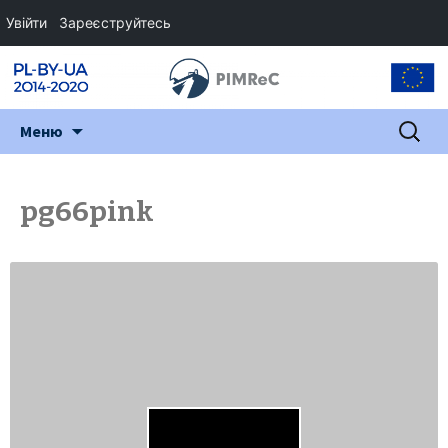
Увійти
Зареєструйтесь
Перейти
Пошук:
Меню
до
змісту
pg66pink