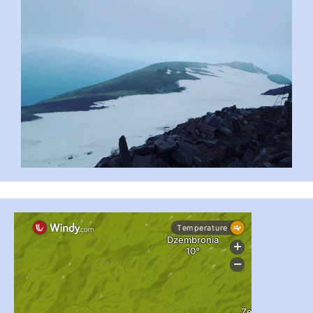
...
#PipIvanToday
pimrec_project