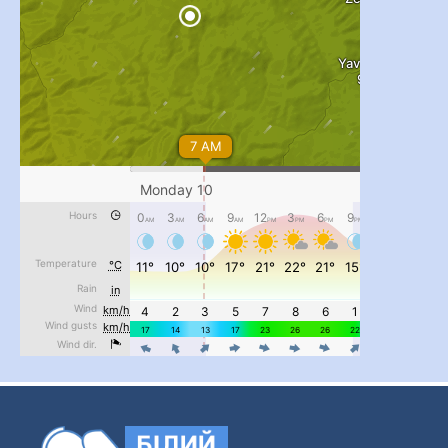
...
#PipIvanToday
pimrec_project