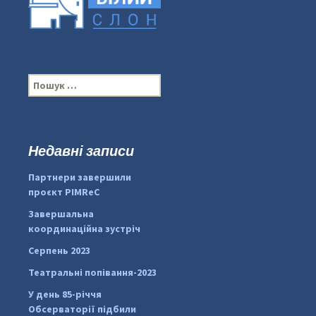
П
о
ш
у
к
Недавні записи
...
#PipIvanToday
:
Партнери завершили
pimrec_project
проєкт PIMReC
Завершальна
координаційна зустріч
Серпень 2023
Театральні попівання-2023
У день 85-річчя
Обсерваторії підбили