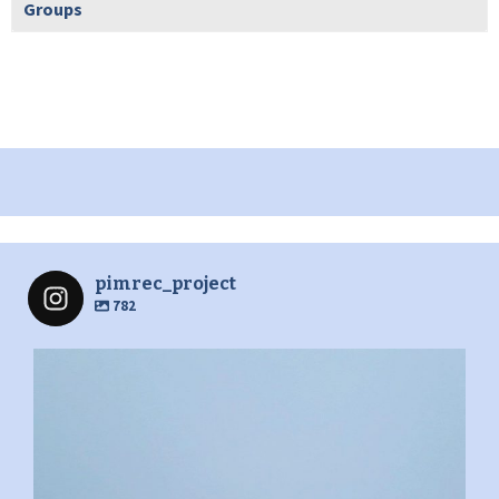
Groups
pimrec_project
782
pimrec_project