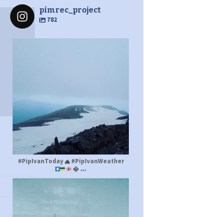
pimrec_project
782
pimrec_project
#PipIvanToday
#PipIvanWeather
...

pimrec_project