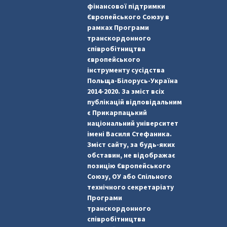
фінансової підтримки
Європейського Союзу в
рамках Програми
транскордонного
співробітництва
європейського
інструменту сусідства
Польща-Білорусь-Україна
2014-2020. За зміст всіх
публікацій відповідальним
є Прикарпацький
національний університет
імені Василя Стефаника.
Зміст сайту, за будь-яких
обставин, не відображає
позицію Європейського
Союзу, ОУ або Спільного
технічного секретаріату
Програми
транскордонного
співробітництва