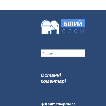
П
о
ш
у
к
Останні
:
коментарі
Цей сайт створено за