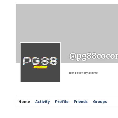
Заходи
Корисні матеріали
ЗМІ про PIMReC
@pg88coco
Not recently active
Home
Activity
Profile
Friends
Groups