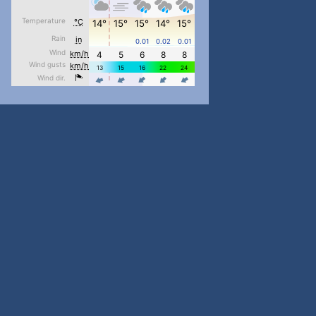
#PipIvanToday
#PipIvanWeather
...

pimrec_project
#PipIvanToday
#PipIvanWeather
...

pimrec_project