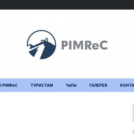
І PIMReC
ТУРИСТАМ
ЧаПи
ГАЛЕРЕЯ
КОНТ
Правила відвідування
Щоденник
будівництва
Важлива інформація