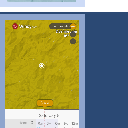
#PipIvanToday
#PipIvanWeather
...

pimrec_project