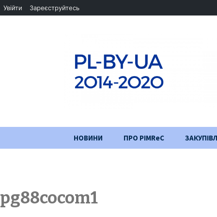
Увійти
Зареєструйтесь
Перейти
НОВИНИ
ПРО PIMReC
ЗАКУПІВЛ
до
змісту
Мета проєкту
Партнери
pg88cocom1
Хід проекту