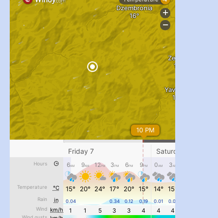
...
#PipIvanToday
pimrec_project