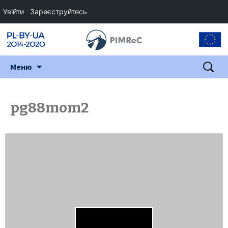
Увійти
Зареєструйтесь
Перейти
Пошук:
Меню
до
змісту
pg88mom2