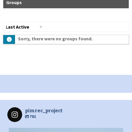
Groups
Сортувати
Sorry, there were no groups found.
по:
pimrec_project
782