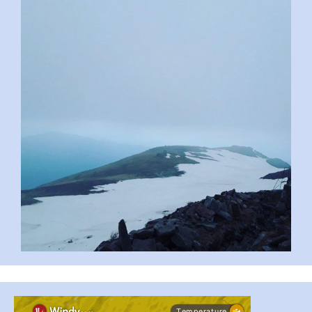
pimrec_project
...
#PipIvanToday
pimrec_project