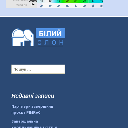
П
о
ш
у
к
Недавні записи
...
#PipIvanToday
:
Партнери завершили
pimrec_project
проєкт PIMReC
Завершальна
координаційна зустріч