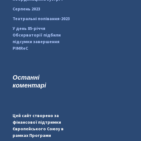
Серпень 2023
Театральні попівання-2023
У день 85-річчя
Обсерваторії підбили
підсумки завершення
PIMReC
Останні
коментарі
...
#PipIvanToday
pimrec_project
Цей сайт створено за
фінансової підтримки
Європейського Союзу в
рамках Програми