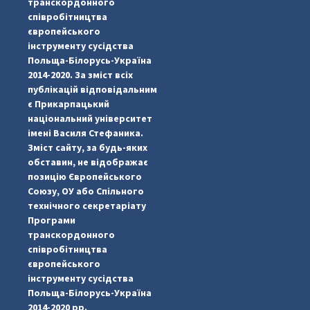
транскордонного
співробітництва
європейського
інструменту сусідства
Польща-Білорусь-Україна
2014-2020. За зміст всіх
публікацій відповідальним
є Прикарпацький
національний університет
імені Василя Стефаника.
Зміст сайту, за будь-яких
обставин, не відображає
позицію Європейського
Союзу, ОУ або Спільного
...
#PipIvanToday
технічного секретаріату
Програми
pimrec_project
транскордонного
співробітництва
європейського
інструменту сусідства
Польща-Білорусь-Україна
2014-2020 рр.