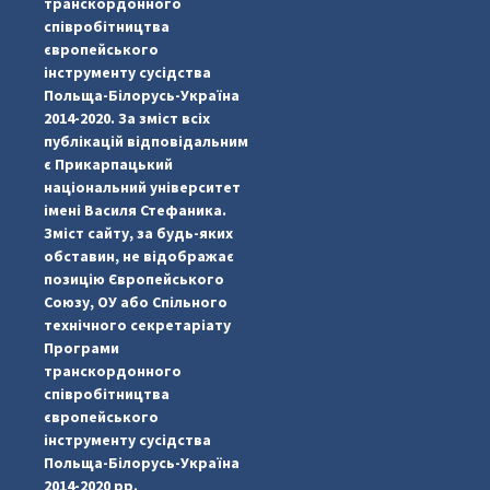
транскордонного
співробітництва
європейського
інструменту сусідства
Польща-Білорусь-Україна
2014-2020. За зміст всіх
публікацій відповідальним
є Прикарпацький
національний університет
імені Василя Стефаника.
Зміст сайту, за будь-яких
обставин, не відображає
позицію Європейського
Союзу, ОУ або Спільного
технічного секретаріату
Програми
транскордонного
#PipIvanToday
#PipIvanWeather
...

співробітництва
європейського
pimrec_project
інструменту сусідства
Польща-Білорусь-Україна
2014-2020 рр.