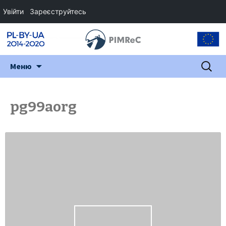
Увійти
Зареєструйтесь
Перейти
Пошук:
Меню
до
змісту
pg99aorg