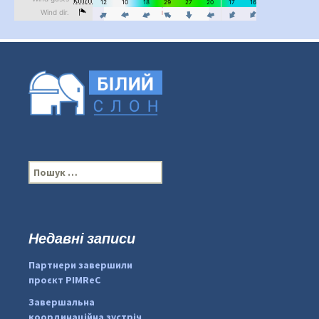
П
о
ш
у
к
Недавні записи
:
#PipIvanToday
#PipIvanWeather
Партнери завершили
...

проєкт PIMReC
pimrec_project
Завершальна
координаційна зустріч