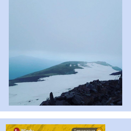
pimrec_project
#PipIvanToday
#PipIvanWeather
...

pimrec_project