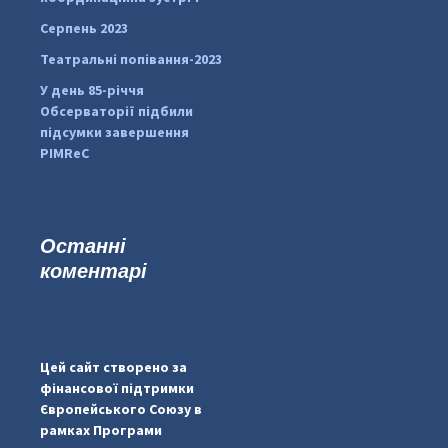
Серпень 2023
Театральні попівання-2023
У день 85-річчя
Обсерваторії підбили
підсумки завершення
PIMReC
Останні
коментарі
#PipIvanToday
#PipIvanWeather
Цей сайт створено за
...

фінансової підтримки
Європейського Союзу в
pimrec_project
рамках Програми