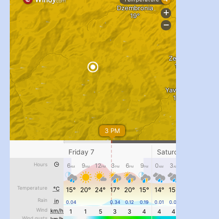
#PipIvanToday
#PipIvanWeather
...

pimrec_project