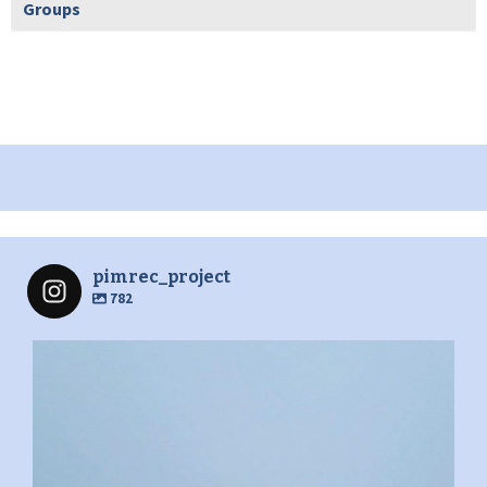
Groups
pimrec_project
782
pimrec_project