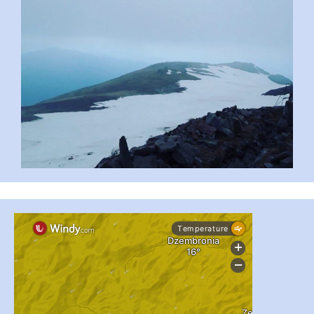
...
#PipIvanToday
pimrec_project