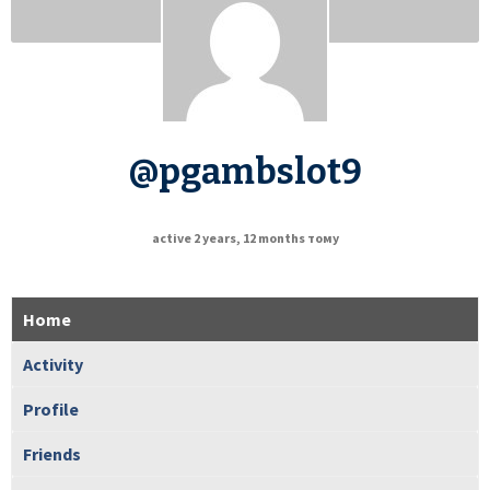
@pgambslot9
active 2 years, 12 months тому
Home
Activity
Profile
Friends