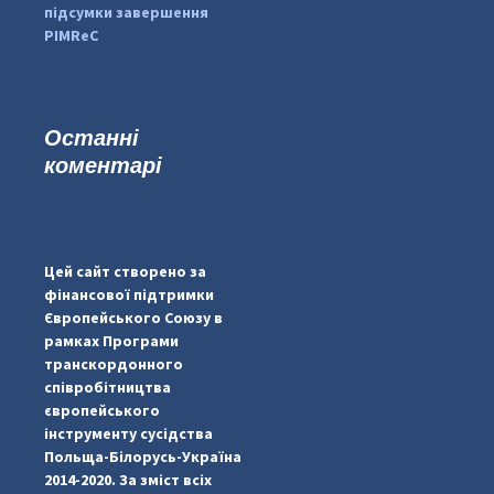
підсумки завершення
PIMReC
Останні
коментарі
...
#PipIvanToday
pimrec_project
Цей сайт створено за
фінансової підтримки
Європейського Союзу в
рамках Програми
транскордонного
співробітництва
європейського
інструменту сусідства
Польща-Білорусь-Україна
2014-2020. За зміст всіх