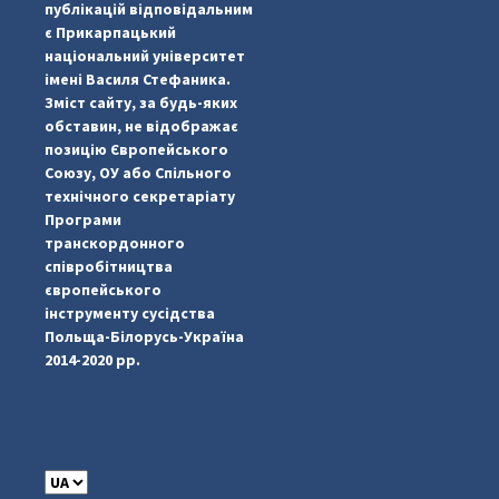
публікацій відповідальним
є Прикарпацький
національний університет
імені Василя Стефаника.
Зміст сайту, за будь-яких
обставин, не відображає
позицію Європейського
Союзу, ОУ або Спільного
...
#PipIvanToday
технічного секретаріату
Програми
pimrec_project
транскордонного
співробітництва
європейського
інструменту сусідства
Польща-Білорусь-Україна
2014-2020 рр.
C