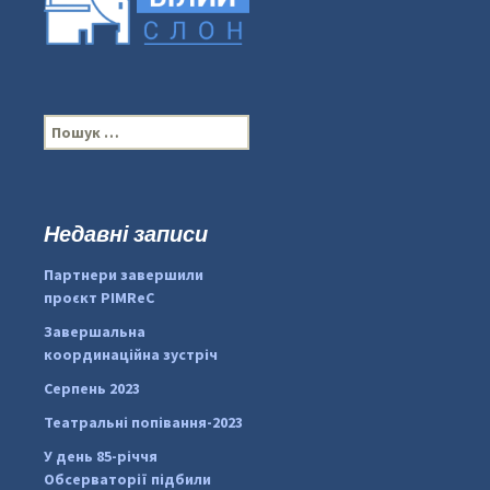
П
о
ш
у
к
Недавні записи
...
#PipIvanToday
:
Партнери завершили
pimrec_project
проєкт PIMReC
Завершальна
координаційна зустріч
Серпень 2023
Театральні попівання-2023
У день 85-річчя
Обсерваторії підбили