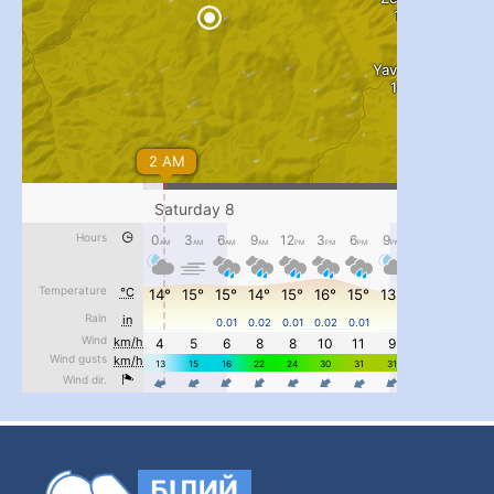
...
#PipIvanToday
pimrec_project