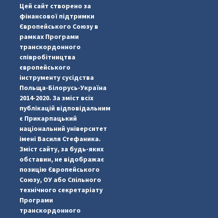
Цей сайт створено за
...

фінансової підтримки
Європейського Союзу в
pimrec_project
рамках Програми
транскордонного
співробітництва
європейського
інструменту сусідства
Польща-Білорусь-Україна
2014-2020. За зміст всіх
публікацій відповідальним
є Прикарпацький
національний університет
імені Василя Стефаника.
Зміст сайту, за будь-яких
обставин, не відображає
позицію Європейського
Союзу, ОУ або Спільного
технічного секретаріату
Програми
транскордонного
#PipIvanToday
#PipIvanWeather