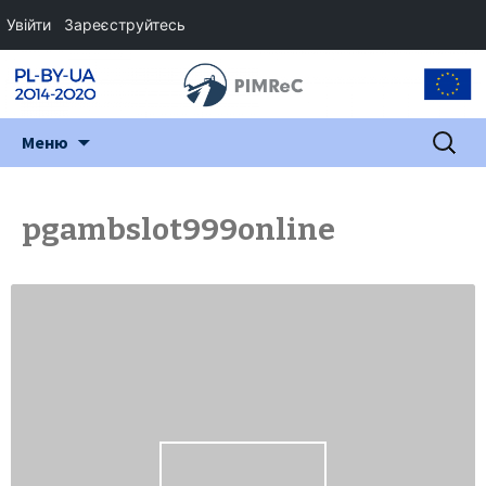
Увійти
Зареєструйтесь
Перейти
Пошук:
Меню
до
змісту
pgambslot999online