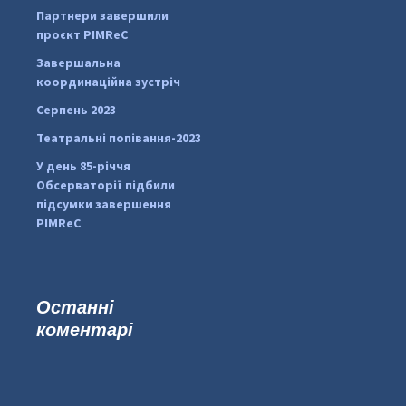
#PipIvanToday
#PipIvanWeather
Партнери завершили
...

проєкт PIMReC
pimrec_project
Завершальна
координаційна зустріч
Серпень 2023
Театральні попівання-2023
У день 85-річчя
Обсерваторії підбили
підсумки завершення
PIMReC
Останні
коментарі
#PipIvanToday
#PipIvanWeather