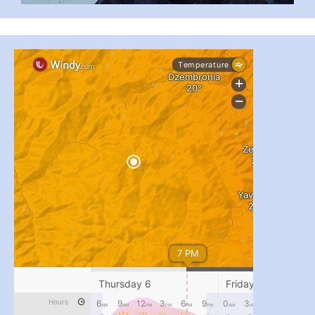
#PipIvanToday
#PipIvanWeather
...

pimrec_project