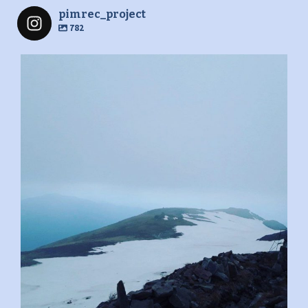
pimrec_project
782
pimrec_project