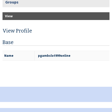
Groups
View
View Profile
Base
Name
pgambslot999online