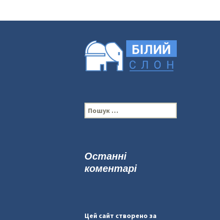
П
о
ш
у
к
Останні
:
коментарі
Цей сайт створено за