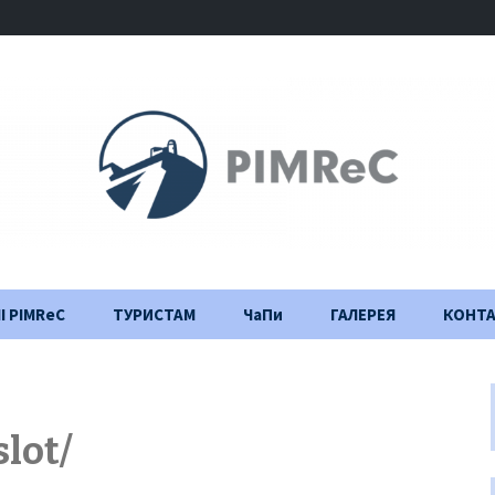
І PIMReC
ТУРИСТАМ
ЧаПи
ГАЛЕРЕЯ
КОНТ
Правила відвідування
Щоденник
будівництва
Важлива інформація
slot/