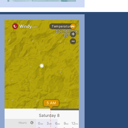
...
#PipIvanToday
pimrec_project
...
#PipIvanToday