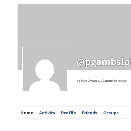
Заходи
Корисні матеріали
ЗМІ про PIMReC
@pgambslo
active 2 years, 12 months тому
Home
Activity
Profile
Friends
Groups