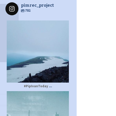
pimrec_project
782
pimrec_project
...
#PipIvanToday
pimrec_project