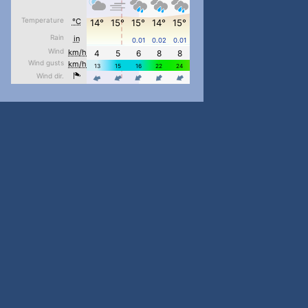
pimrec_project
...
#PipIvanToday
pimrec_project