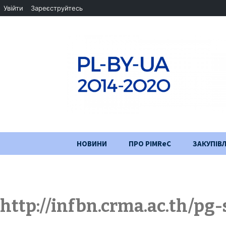
Увійти
Зареєструйтесь
Перейти
НОВИНИ
ПРО PIMReC
ЗАКУПІВЛ
до
змісту
Мета проєкту
Партнери
http://infbn.crma.ac.th/pg-
Хід проекту