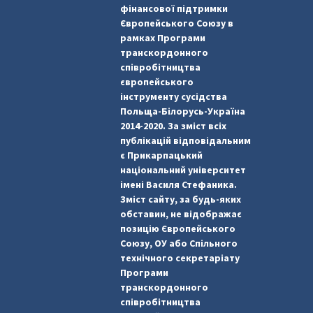
фінансової підтримки
Європейського Союзу в
рамках Програми
транскордонного
співробітництва
європейського
інструменту сусідства
Польща-Білорусь-Україна
2014-2020. За зміст всіх
публікацій відповідальним
є Прикарпацький
національний університет
імені Василя Стефаника.
Зміст сайту, за будь-яких
обставин, не відображає
позицію Європейського
Союзу, ОУ або Спільного
технічного секретаріату
Програми
транскордонного
співробітництва