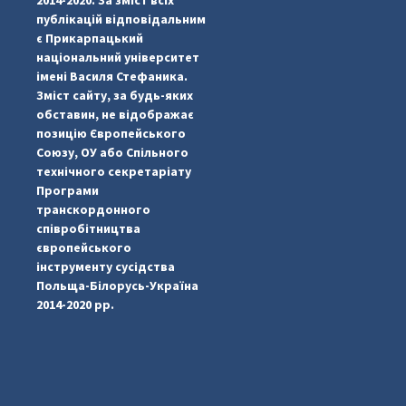
публікацій відповідальним
є Прикарпацький
національний університет
імені Василя Стефаника.
Зміст сайту, за будь-яких
обставин, не відображає
позицію Європейського
...
#PipIvanToday
Союзу, ОУ або Спільного
технічного секретаріату
pimrec_project
Програми
транскордонного
співробітництва
європейського
інструменту сусідства
Польща-Білорусь-Україна
2014-2020 рр.