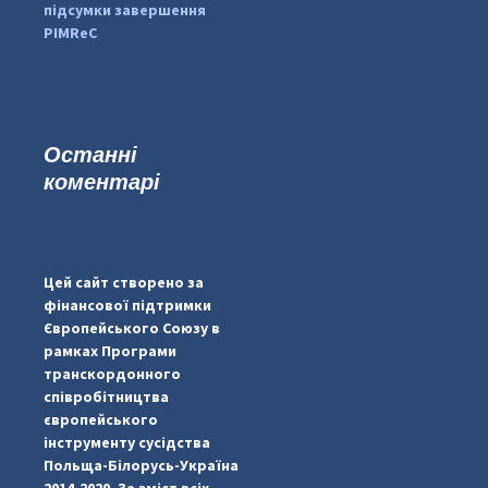
підсумки завершення
PIMReC
Останні
коментарі
...
#PipIvanToday
pimrec_project
Цей сайт створено за
фінансової підтримки
Європейського Союзу в
рамках Програми
транскордонного
співробітництва
європейського
інструменту сусідства
Польща-Білорусь-Україна
2014-2020. За зміст всіх