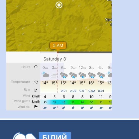
...
#PipIvanToday
pimrec_project