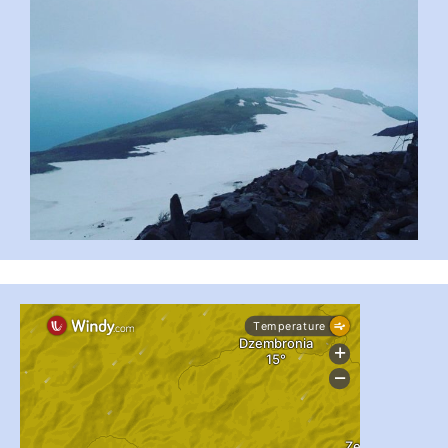
...
#PipIvanToday
pimrec_project