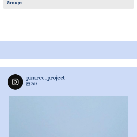
Groups
pimrec_project
782
pimrec_project