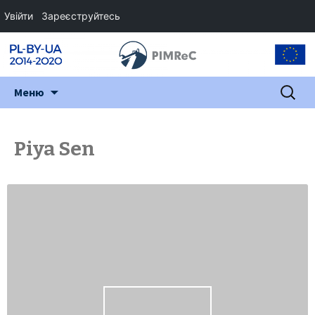
Увійти
Зареєструйтесь
Перейти
Пошук:
Меню
до
змісту
Piya Sen