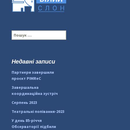
П
о
ш
у
к
Недавні записи
...
#PipIvanToday
:
Партнери завершили
pimrec_project
проєкт PIMReC
Завершальна
координаційна зустріч
Серпень 2023
Театральні попівання-2023
У день 85-річчя
Обсерваторії підбили