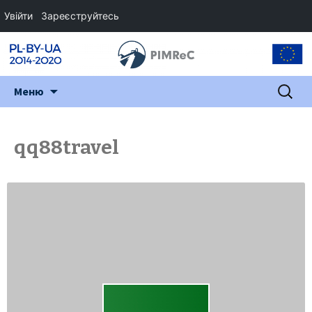
Увійти
Зареєструйтесь
Перейти
Пошук:
Меню
до
змісту
qq88travel