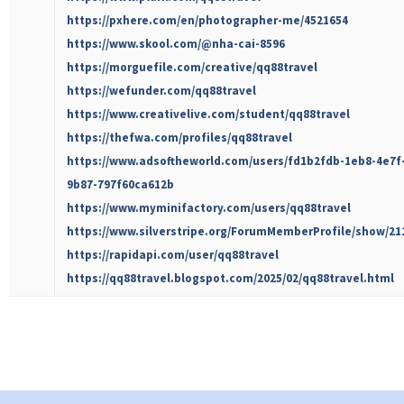
https://pxhere.com/en/photographer-me/4521654
https://www.skool.com/@nha-cai-8596
https://morguefile.com/creative/qq88travel
https://wefunder.com/qq88travel
https://www.creativelive.com/student/qq88travel
https://thefwa.com/profiles/qq88travel
https://www.adsoftheworld.com/users/fd1b2fdb-1eb8-4e7f
9b87-797f60ca612b
https://www.myminifactory.com/users/qq88travel
https://www.silverstripe.org/ForumMemberProfile/show/21
https://rapidapi.com/user/qq88travel
https://qq88travel.blogspot.com/2025/02/qq88travel.html