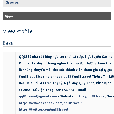
Groups
View
View Profile
Base
QQ88 là nhà cái tổng hợp trò chơi cá cược trực tuyến Casino
Online. Tại đây có hàng nghìn trò chơi đổi thưởng, kèm theo
là những khuyến mãi cho các thành viên tham gia tại QQ88.
#qq88 #qq88casino #nhacaiqq88 #qq88travel Thông Tin Li
Hệ: – Địa Chỉ: 43 Trần Thị Kỷ, Ngô Mây, Quy Nhơn, Bình Định
550000 – Số Điện Thoại: 0943731445 – Email:
qq88.travel@gmail.com
– Website:
https://qq88.travel/
Soci
https://www.facebook.com/qq88travel/
https://twitter.com/qq88travel