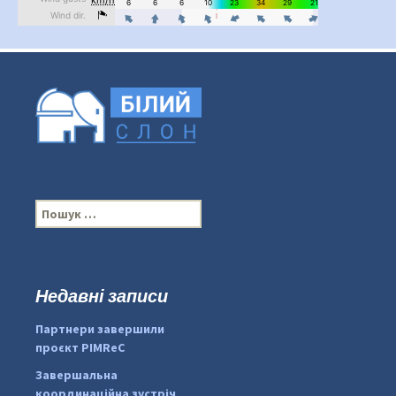
П
о
ш
у
к
Недавні записи
...
#PipIvanToday
:
Партнери завершили
pimrec_project
проєкт PIMReC
Завершальна
координаційна зустріч