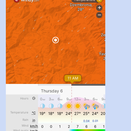
...
#PipIvanToday
pimrec_project