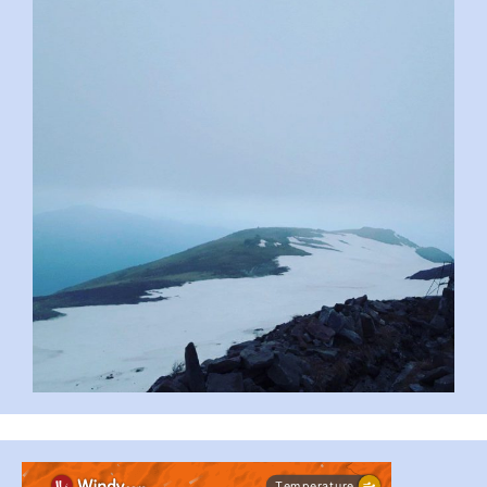
pimrec_project
...
#PipIvanToday
pimrec_project