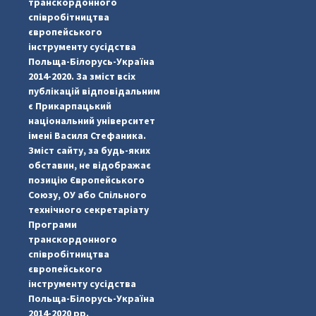
транскордонного
співробітництва
європейського
інструменту сусідства
Польща-Білорусь-Україна
2014-2020. За зміст всіх
публікацій відповідальним
є Прикарпацький
національний університет
імені Василя Стефаника.
Зміст сайту, за будь-яких
обставин, не відображає
позицію Європейського
Союзу, ОУ або Спільного
...
#PipIvanToday
технічного секретаріату
Програми
pimrec_project
транскордонного
співробітництва
європейського
інструменту сусідства
Польща-Білорусь-Україна
2014-2020 рр.