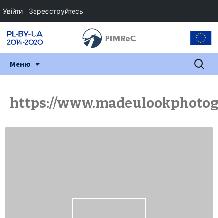
Увійти
Зареєструйтесь
Перейти
Пошук:
Меню
до
змісту
https://www.madeulookphotog