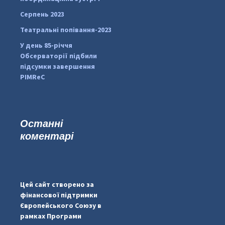
Серпень 2023
Театральні попівання-2023
У день 85-річчя
Обсерваторії підбили
підсумки завершення
PIMReC
Останні
коментарі
...
#PipIvanToday
pimrec_project
Цей сайт створено за
фінансової підтримки
Європейського Союзу в
рамках Програми