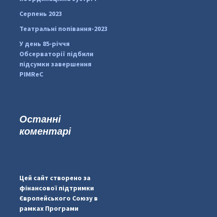
Серпень 2023
Театральні попівання-2023
У день 85-річчя
Обсерваторії підбили
підсумки завершення
PIMReC
Останні
коментарі
#PipIvanToday
#PipIvanWeather
Цей сайт створено за
...

фінансової підтримки
Європейського Союзу в
pimrec_project
рамках Програми