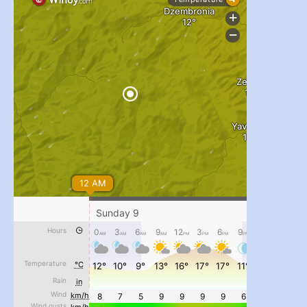
#PipIvanToday
#PipIvanWeather
...

pimrec_project