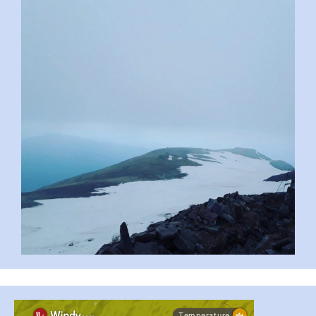
pimrec_project
#PipIvanToday
#PipIvanWeather
...

pimrec_project