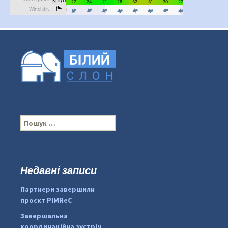
П
о
ш
у
к
Недавні записи
:
#PipIvanToday
#PipIvanWeather
Партнери завершили
...

проєкт PIMReC
pimrec_project
Завершальна
координаційна зустріч