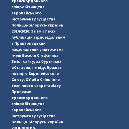
транскордонного
співробітництва
європейського
інструменту сусідства
Польща-Білорусь-Україна
2014-2020. За зміст всіх
публікацій відповідальним
є Прикарпацький
національний університет
імені Василя Стефаника.
Зміст сайту, за будь-яких
обставин, не відображає
позицію Європейського
Союзу, ОУ або Спільного
технічного секретаріату
Програми
транскордонного
#PipIvanToday
#PipIvanWeather
...

співробітництва
європейського
pimrec_project
інструменту сусідства
Польща-Білорусь-Україна
2014-2020 рр.