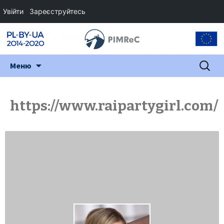
Увійти
Зареєструйтесь
Перейти
Пошук:
Меню
до
змісту
https://www.raipartygirl.com/