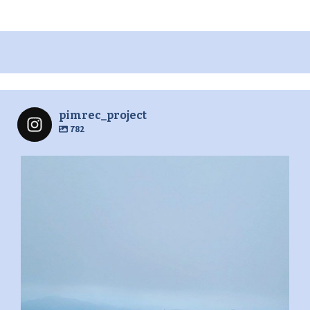
pimrec_project
782
pimrec_project