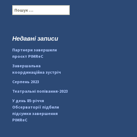
П
о
ш
у
к
Недавні записи
:
#PipIvanToday
#PipIvanWeather
Партнери завершили
...

проєкт PIMReC
pimrec_project
Завершальна
координаційна зустріч
Серпень 2023
Театральні попівання-2023
У день 85-річчя
Обсерваторії підбили
підсумки завершення
PIMReC