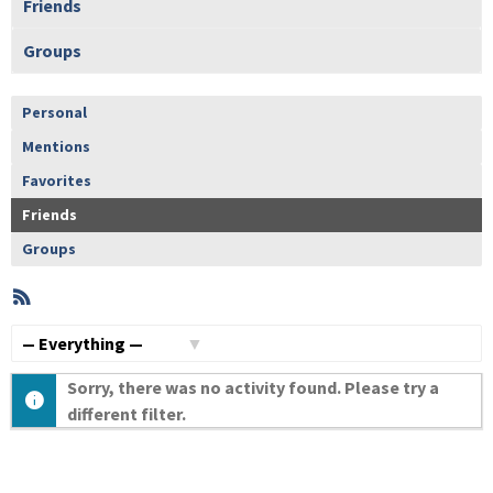
Friends
Groups
Personal
Mentions
Favorites
Friends
Groups
RSS
Member
Activities
Show:
Sorry, there was no activity found. Please try a
different filter.