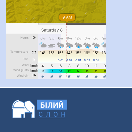
#PipIvanToday
#PipIvanWeather
...

pimrec_project