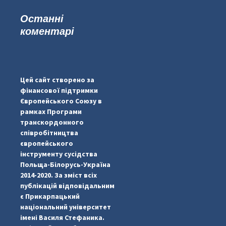
Останні
коментарі
#PipIvanToday
#PipIvanWeather
Цей сайт створено за
...

фінансової підтримки
Європейського Союзу в
pimrec_project
рамках Програми
транскордонного
співробітництва
європейського
інструменту сусідства
Польща-Білорусь-Україна
2014-2020. За зміст всіх
публікацій відповідальним
є Прикарпацький
національний університет
імені Василя Стефаника.