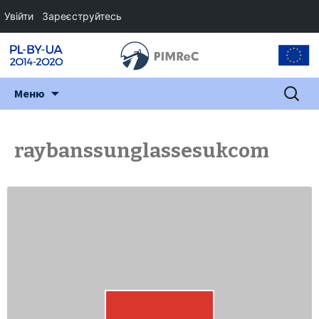
Увійти
Зареєструйтесь
Перейти
Пошук:
Меню
до
змісту
raybanssunglassesukcom