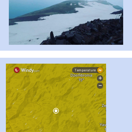
#PipIvanToday
#PipIvanWeather
...

pimrec_project